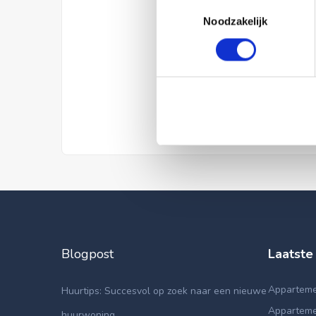
Toestemmingsselectie
Noodzakelijk
Blogpost
Laatste
Apparteme
Huurtips: Succesvol op zoek naar een nieuwe
Appartemen
huurwoning