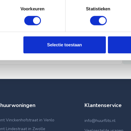
Voorkeuren
Statistieken
Selectie toestaan
 huurwoningen
Klantenservice
nt Vinckenhofstraat in Venlo
info@huurflits.nl
t Lindestraat in Zwolle
Veelgestelde vragen