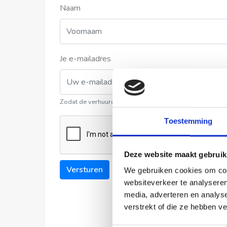
Naam
Je e-mailadres
Zodat de verhuurder contact met u kan opnemen
Toestemming
Deze website maakt gebruik
Versturen
We gebruiken cookies om cont
websiteverkeer te analyseren
media, adverteren en analys
verstrekt of die ze hebben v