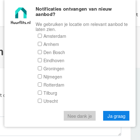
Notificaties ontvangen van nieuw
aanbod?
Home
Zoeken
Gratis Verhuren
Contact
We gebruiken je locatie om relevant aanbod te
laten zien.
Amsterdam
Arnhem
ulier Huurflits
Den Bosch
Eindhoven
Groningen
Nijmegen
Rotterdam
Tilburg
et de aanbieder of makelaar van de woning.
Utrecht
Nee dank je
Ja graag