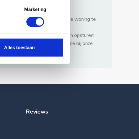
gezonde verstand.
Marketing
1: Nooit vooraf betalen zonder de woning te
hebben gezien.
2: Geen persoonlijke documenten opsturen!
3: Meld bij misbruik de advertentie bij onze
Alles toestaan
klantenservice.
Reviews