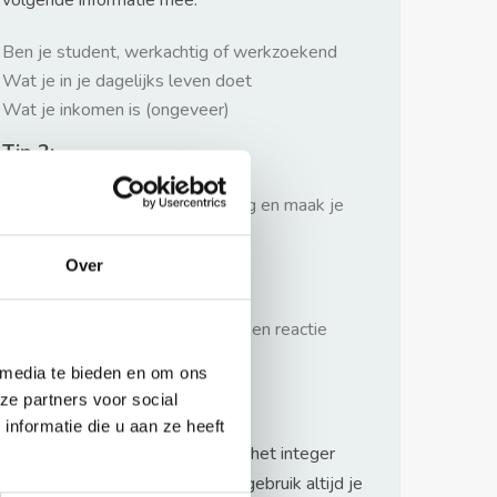
volgende informatie mee:
Ben je student, werkachtig of werkzoekend
Wat je in je dagelijks leven doet
Wat je inkomen is (ongeveer)
Tip 2:
Wees beleefd, niet te langdradig en maak je
verhaal kort
Over
Tip 3:
Wacht niet met reageren. Snel een reactie
sturen geeft je meer kans.
 media te bieden en om ons
Waarschuwing
ze partners voor social
nformatie die u aan ze heeft
Huurflits hecht veel waarde aan het integer
handelen van verhuurders maar gebruik altijd je