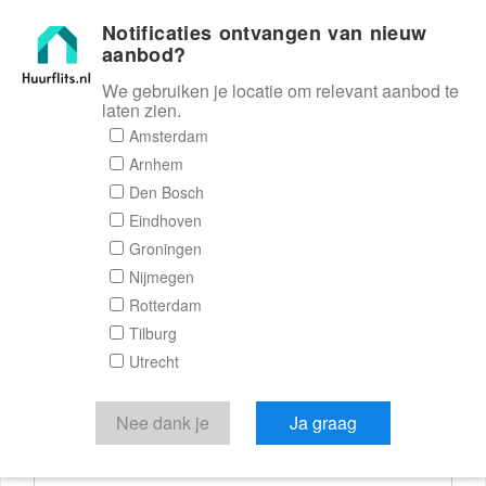
Notificaties ontvangen van nieuw
Huurflits
aanbod?
We gebruiken je locatie om relevant aanbod te
laten zien.
Reactieformulier
Amsterdam
Arnhem
Huurflits
Den Bosch
Eindhoven
Groningen
Nijmegen
Verstuur je bericht
Rotterdam
Tilburg
Door een bericht te sturen kom je in contact met de
Utrecht
aanbieder of makelaar van de woning.
Je reactie
Nee dank je
Ja graag