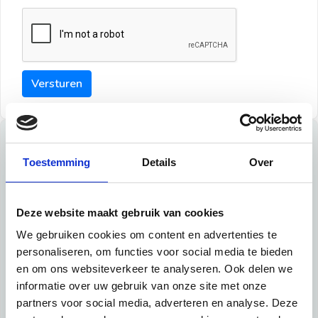
Versturen
Tips
Toestemming
Details
Over
Maak een goede indruk bij de verhuurder met deze tips:
Tip 1:
Deze website maakt gebruik van cookies
We gebruiken cookies om content en advertenties te
Schrijf een duidelijke introductie en geef de volgende
personaliseren, om functies voor social media te bieden
informatie mee:
en om ons websiteverkeer te analyseren. Ook delen we
informatie over uw gebruik van onze site met onze
Ben je student, werkachtig of werkzoekend
partners voor social media, adverteren en analyse. Deze
Wat je in je dagelijks leven doet