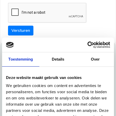
Versturen
Tips
Toestemming
Details
Over
Maak een goede indruk bij de verhuurder met deze tips:
Tip 1:
Deze website maakt gebruik van cookies
We gebruiken cookies om content en advertenties te
Schrijf een duidelijke introductie en geef de volgende
personaliseren, om functies voor social media te bieden
informatie mee:
en om ons websiteverkeer te analyseren. Ook delen we
informatie over uw gebruik van onze site met onze
Ben je student, werkachtig of werkzoekend
partners voor social media, adverteren en analyse. Deze
Wat je in je dagelijks leven doet