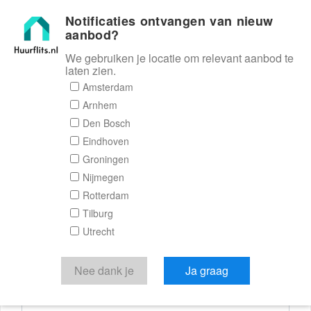
Notificaties ontvangen van nieuw
Huurflits
aanbod?
We gebruiken je locatie om relevant aanbod te
laten zien.
Reactieformulier
Amsterdam
Arnhem
Huurflits
Den Bosch
Eindhoven
Groningen
Nijmegen
Verstuur je bericht
Rotterdam
Tilburg
Door een bericht te sturen kom je in contact met de
Utrecht
aanbieder of makelaar van de woning.
Je reactie
Nee dank je
Ja graag