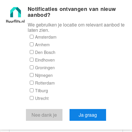
Notificaties ontvangen van nieuw
Huurflits
aanbod?
We gebruiken je locatie om relevant aanbod te
laten zien.
Reactieformulier
Amsterdam
Arnhem
Huurflits
Den Bosch
Eindhoven
Groningen
Nijmegen
Verstuur je bericht
Rotterdam
Tilburg
Door een bericht te sturen kom je in contact met de
Utrecht
aanbieder of makelaar van de woning.
Je reactie
Nee dank je
Ja graag