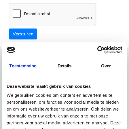
Versturen
Tips
Toestemming
Details
Over
Maak een goede indruk bij de verhuurder met deze tips:
Tip 1:
Deze website maakt gebruik van cookies
We gebruiken cookies om content en advertenties te
Schrijf een duidelijke introductie en geef de volgende
personaliseren, om functies voor social media te bieden
informatie mee:
en om ons websiteverkeer te analyseren. Ook delen we
informatie over uw gebruik van onze site met onze
Ben je student, werkachtig of werkzoekend
partners voor social media, adverteren en analyse. Deze
Wat je in je dagelijks leven doet