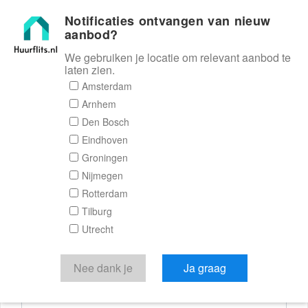
Notificaties ontvangen van nieuw
Huurflits
aanbod?
We gebruiken je locatie om relevant aanbod te
laten zien.
Reactieformulier
Amsterdam
Arnhem
Huurflits
Den Bosch
Eindhoven
Groningen
Nijmegen
Verstuur je bericht
Rotterdam
Tilburg
Door een bericht te sturen kom je in contact met de
Utrecht
aanbieder of makelaar van de woning.
Je reactie
Nee dank je
Ja graag