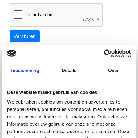
Versturen
Tips
Toestemming
Details
Over
Maak een goede indruk bij de verhuurder met deze tips:
Tip 1:
Deze website maakt gebruik van cookies
We gebruiken cookies om content en advertenties te
Schrijf een duidelijke introductie en geef de volgende
personaliseren, om functies voor social media te bieden
informatie mee:
en om ons websiteverkeer te analyseren. Ook delen we
informatie over uw gebruik van onze site met onze
Ben je student, werkachtig of werkzoekend
partners voor social media, adverteren en analyse. Deze
Wat je in je dagelijks leven doet