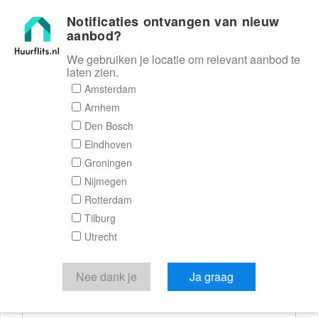
Notificaties ontvangen van nieuw
Huurflits
aanbod?
We gebruiken je locatie om relevant aanbod te
laten zien.
Reactieformulier
Amsterdam
Arnhem
Huurflits
Den Bosch
Eindhoven
Groningen
Nijmegen
Verstuur je bericht
Rotterdam
Tilburg
Door een bericht te sturen kom je in contact met de
Utrecht
aanbieder of makelaar van de woning.
Je reactie
Nee dank je
Ja graag