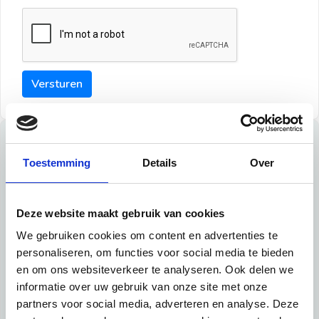
Versturen
Tips
Toestemming
Details
Over
Maak een goede indruk bij de verhuurder met deze tips:
Tip 1:
Deze website maakt gebruik van cookies
We gebruiken cookies om content en advertenties te
Schrijf een duidelijke introductie en geef de volgende
personaliseren, om functies voor social media te bieden
informatie mee:
en om ons websiteverkeer te analyseren. Ook delen we
informatie over uw gebruik van onze site met onze
Ben je student, werkachtig of werkzoekend
partners voor social media, adverteren en analyse. Deze
Wat je in je dagelijks leven doet