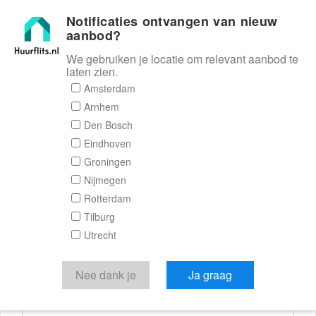
Notificaties ontvangen van nieuw
Huurflits
aanbod?
We gebruiken je locatie om relevant aanbod te
laten zien.
Reactieformulier
Amsterdam
Arnhem
Huurflits
Den Bosch
Eindhoven
Groningen
Nijmegen
Verstuur je bericht
Rotterdam
Tilburg
Door een bericht te sturen kom je in contact met de
Utrecht
aanbieder of makelaar van de woning.
Je reactie
Nee dank je
Ja graag