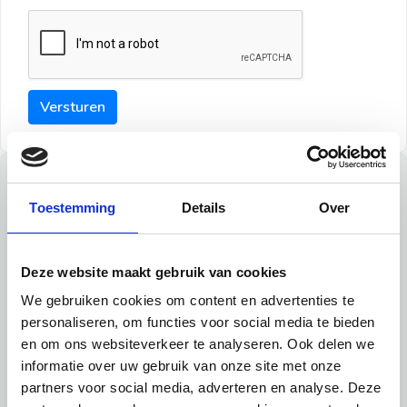
Versturen
Tips
Toestemming
Details
Over
Maak een goede indruk bij de verhuurder met deze tips:
Tip 1:
Deze website maakt gebruik van cookies
We gebruiken cookies om content en advertenties te
Schrijf een duidelijke introductie en geef de volgende
personaliseren, om functies voor social media te bieden
informatie mee:
en om ons websiteverkeer te analyseren. Ook delen we
informatie over uw gebruik van onze site met onze
Ben je student, werkachtig of werkzoekend
partners voor social media, adverteren en analyse. Deze
Wat je in je dagelijks leven doet