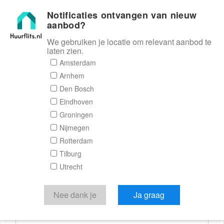
Notificaties ontvangen van nieuw
Huurflits
aanbod?
We gebruiken je locatie om relevant aanbod te
laten zien.
Reactieformulier
Amsterdam
Arnhem
Huurflits
Den Bosch
Eindhoven
Groningen
Nijmegen
Verstuur je bericht
Rotterdam
Tilburg
Door een bericht te sturen kom je in contact met de
Utrecht
aanbieder of makelaar van de woning.
Je reactie
Nee dank je
Ja graag