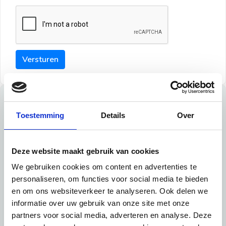
Versturen
Tips
Toestemming
Details
Over
Maak een goede indruk bij de verhuurder met deze tips:
Tip 1:
Deze website maakt gebruik van cookies
We gebruiken cookies om content en advertenties te
Schrijf een duidelijke introductie en geef de volgende
personaliseren, om functies voor social media te bieden
informatie mee:
en om ons websiteverkeer te analyseren. Ook delen we
informatie over uw gebruik van onze site met onze
Ben je student, werkachtig of werkzoekend
partners voor social media, adverteren en analyse. Deze
Wat je in je dagelijks leven doet