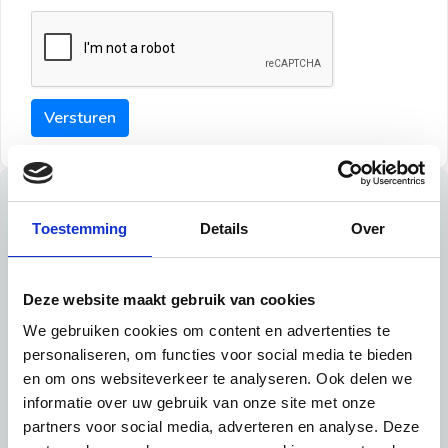
Versturen
Tips
Toestemming
Details
Over
Maak een goede indruk bij de verhuurder met deze tips:
Tip 1:
Deze website maakt gebruik van cookies
We gebruiken cookies om content en advertenties te
Schrijf een duidelijke introductie en geef de volgende
personaliseren, om functies voor social media te bieden
informatie mee:
en om ons websiteverkeer te analyseren. Ook delen we
informatie over uw gebruik van onze site met onze
Ben je student, werkachtig of werkzoekend
partners voor social media, adverteren en analyse. Deze
Wat je in je dagelijks leven doet