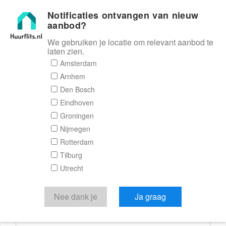
Notificaties ontvangen van nieuw
Huurflits
aanbod?
We gebruiken je locatie om relevant aanbod te
laten zien.
Reactieformulier
Amsterdam
Arnhem
Huurflits
Den Bosch
Eindhoven
Groningen
Nijmegen
Verstuur je bericht
Rotterdam
Tilburg
Door een bericht te sturen kom je in contact met de
Utrecht
aanbieder of makelaar van de woning.
Je reactie
Nee dank je
Ja graag