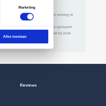
gezonde verstand.
Marketing
1: Nooit vooraf betalen zonder de woning te
hebben gezien.
2: Geen persoonlijke documenten opsturen!
3: Meld bij misbruik de advertentie bij onze
Alles toestaan
klantenservice.
Reviews