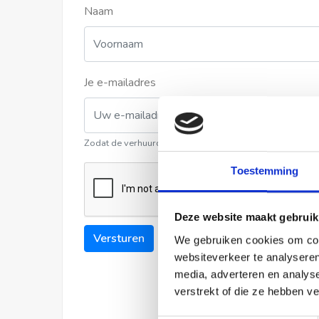
Naam
Je e-mailadres
Zodat de verhuurder contact met u kan opnemen
Toestemming
Deze website maakt gebruik
Versturen
We gebruiken cookies om cont
websiteverkeer te analyseren
media, adverteren en analys
verstrekt of die ze hebben v