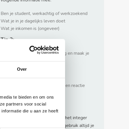
volgende informatie mee:
Ben je student, werkachtig of werkzoekend
Wat je in je dagelijks leven doet
Wat je inkomen is (ongeveer)
Tip 2:
Wees beleefd, niet te langdradig en maak je
verhaal kort
Over
Tip 3:
Wacht niet met reageren. Snel een reactie
sturen geeft je meer kans.
 media te bieden en om ons
Waarschuwing
ze partners voor social
nformatie die u aan ze heeft
Huurflits hecht veel waarde aan het integer
handelen van verhuurders maar gebruik altijd je