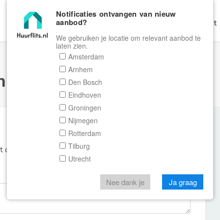
Notificaties ontvangen van nieuw
aanbod?
Home
Zoeken
Gratis Verhuren
Contact
We gebruiken je locatie om relevant aanbod te
laten zien.
Amsterdam
Arnhem
ulier Huurflits
Den Bosch
Eindhoven
Groningen
Nijmegen
Rotterdam
Tilburg
et de aanbieder of makelaar van de woning.
Utrecht
Nee dank je
Ja graag