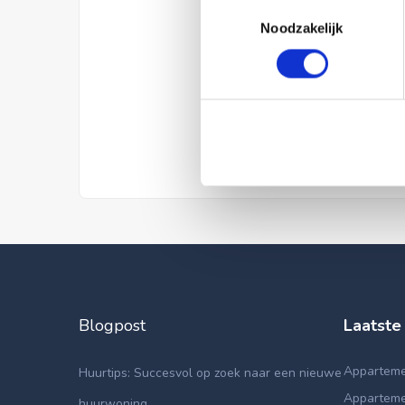
Toestemmingsselectie
Noodzakelijk
Blogpost
Laatste
Apparteme
Huurtips: Succesvol op zoek naar een nieuwe
Apparteme
huurwoning