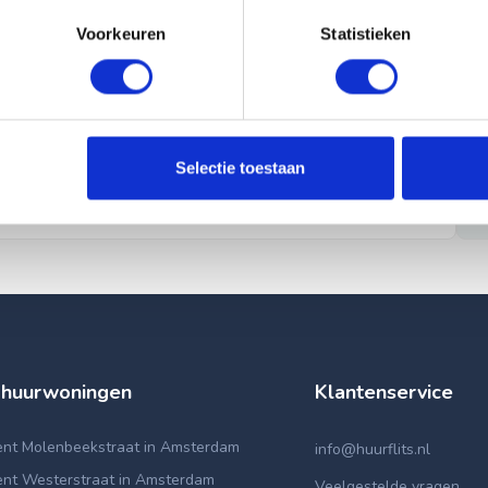
Voorkeuren
Statistieken
Selectie toestaan
 huurwoningen
Klantenservice
nt Molenbeekstraat in Amsterdam
info@huurflits.nl
nt Westerstraat in Amsterdam
Veelgestelde vragen