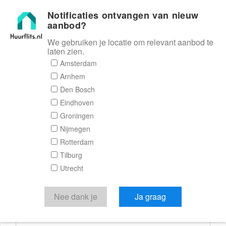
Notificaties ontvangen van nieuw
Huurflits
aanbod?
We gebruiken je locatie om relevant aanbod te
laten zien.
Reactieformulier
Amsterdam
Arnhem
Huurflits
Den Bosch
Eindhoven
Groningen
Nijmegen
Verstuur je bericht
Rotterdam
Tilburg
Door een bericht te sturen kom je in contact met de
Utrecht
aanbieder of makelaar van de woning.
Je reactie
Nee dank je
Ja graag