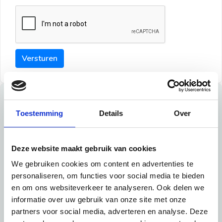
Versturen
Tips
Toestemming
Details
Over
Maak een goede indruk bij de verhuurder met deze tips:
Tip 1:
Deze website maakt gebruik van cookies
We gebruiken cookies om content en advertenties te
Schrijf een duidelijke introductie en geef de volgende
personaliseren, om functies voor social media te bieden
informatie mee:
en om ons websiteverkeer te analyseren. Ook delen we
informatie over uw gebruik van onze site met onze
Ben je student, werkachtig of werkzoekend
partners voor social media, adverteren en analyse. Deze
Wat je in je dagelijks leven doet