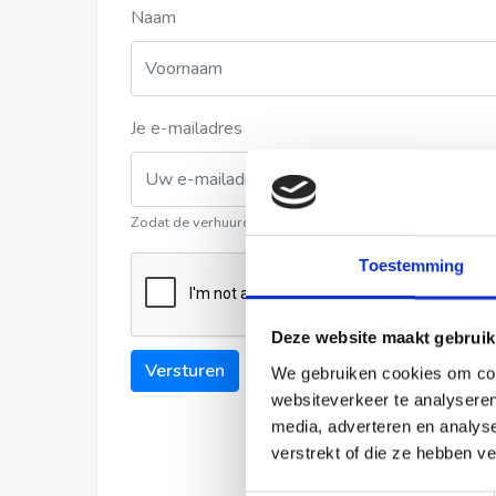
Naam
Je e-mailadres
Zodat de verhuurder contact met u kan opnemen
Toestemming
Deze website maakt gebruik
Versturen
We gebruiken cookies om cont
websiteverkeer te analyseren
media, adverteren en analys
verstrekt of die ze hebben v