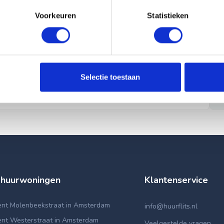
Voorkeuren
Statistieken
Selectie toestaan
 huurwoningen
Klantenservice
nt Molenbeekstraat in Amsterdam
info@huurflits.nl
nt Westerstraat in Amsterdam
Veelgestelde vragen