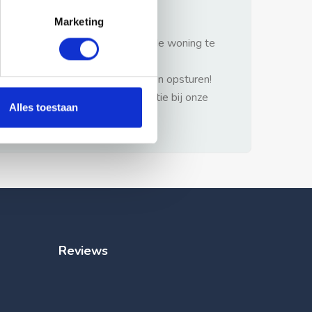
gezonde verstand.
Marketing
1: Nooit vooraf betalen zonder de woning te
hebben gezien.
2: Geen persoonlijke documenten opsturen!
3: Meld bij misbruik de advertentie bij onze
Alles toestaan
klantenservice.
Reviews