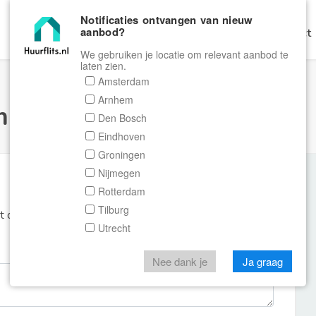
Notificaties ontvangen van nieuw
aanbod?
Home
Zoeken
Gratis Verhuren
Contact
We gebruiken je locatie om relevant aanbod te
laten zien.
Amsterdam
Arnhem
ulier Huurflits
Den Bosch
Eindhoven
Groningen
Nijmegen
Rotterdam
Tilburg
et de aanbieder of makelaar van de woning.
Utrecht
Nee dank je
Ja graag