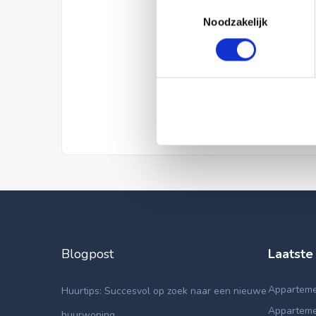
Toestemmingsselectie
Noodzakelijk
Blogpost
Laatste
Apparteme
Huurtips: Succesvol op zoek naar een nieuwe
Apparteme
huurwoning