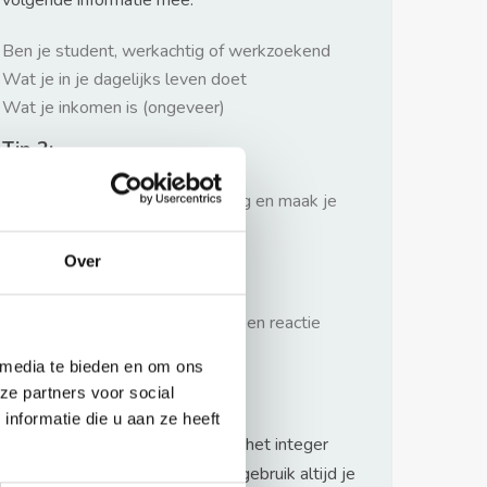
volgende informatie mee:
Ben je student, werkachtig of werkzoekend
Wat je in je dagelijks leven doet
Wat je inkomen is (ongeveer)
Tip 2:
Wees beleefd, niet te langdradig en maak je
verhaal kort
Over
Tip 3:
Wacht niet met reageren. Snel een reactie
sturen geeft je meer kans.
 media te bieden en om ons
Waarschuwing
ze partners voor social
nformatie die u aan ze heeft
Huurflits hecht veel waarde aan het integer
handelen van verhuurders maar gebruik altijd je