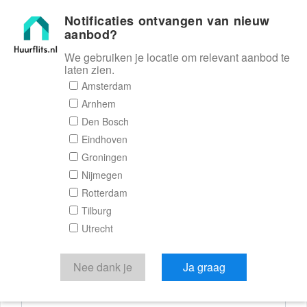
Notificaties ontvangen van nieuw
Huurflits
aanbod?
We gebruiken je locatie om relevant aanbod te
laten zien.
Reactieformulier
Amsterdam
Arnhem
Huurflits
Den Bosch
Eindhoven
Groningen
Nijmegen
Verstuur je bericht
Rotterdam
Tilburg
Door een bericht te sturen kom je in contact met de
Utrecht
aanbieder of makelaar van de woning.
Je reactie
Nee dank je
Ja graag