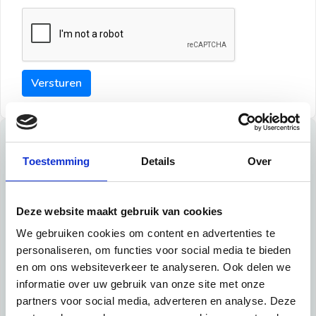
Versturen
Tips
Toestemming
Details
Over
Maak een goede indruk bij de verhuurder met deze tips:
Tip 1:
Deze website maakt gebruik van cookies
We gebruiken cookies om content en advertenties te
Schrijf een duidelijke introductie en geef de volgende
personaliseren, om functies voor social media te bieden
informatie mee:
en om ons websiteverkeer te analyseren. Ook delen we
informatie over uw gebruik van onze site met onze
Ben je student, werkachtig of werkzoekend
partners voor social media, adverteren en analyse. Deze
Wat je in je dagelijks leven doet