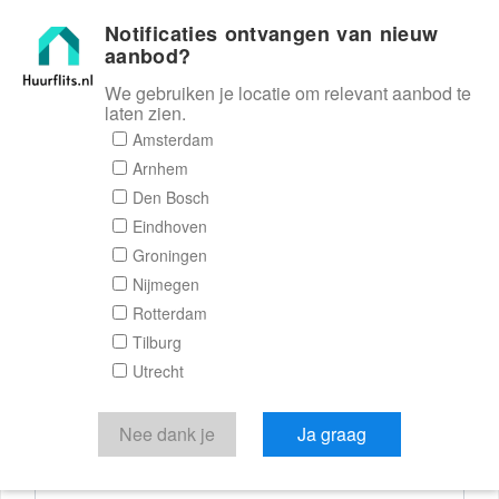
Notificaties ontvangen van nieuw
Huurflits
aanbod?
We gebruiken je locatie om relevant aanbod te
laten zien.
Reactieformulier
Amsterdam
Arnhem
Huurflits
Den Bosch
Eindhoven
Groningen
Nijmegen
Verstuur je bericht
Rotterdam
Tilburg
Door een bericht te sturen kom je in contact met de
Utrecht
aanbieder of makelaar van de woning.
Je reactie
Nee dank je
Ja graag