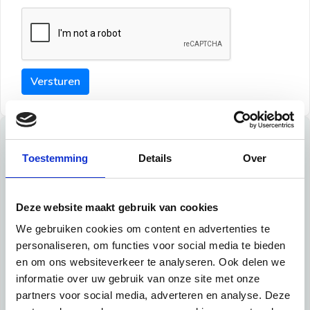
Versturen
Tips
Toestemming
Details
Over
Maak een goede indruk bij de verhuurder met deze tips:
Tip 1:
Deze website maakt gebruik van cookies
We gebruiken cookies om content en advertenties te
Schrijf een duidelijke introductie en geef de volgende
personaliseren, om functies voor social media te bieden
informatie mee:
en om ons websiteverkeer te analyseren. Ook delen we
informatie over uw gebruik van onze site met onze
Ben je student, werkachtig of werkzoekend
partners voor social media, adverteren en analyse. Deze
Wat je in je dagelijks leven doet