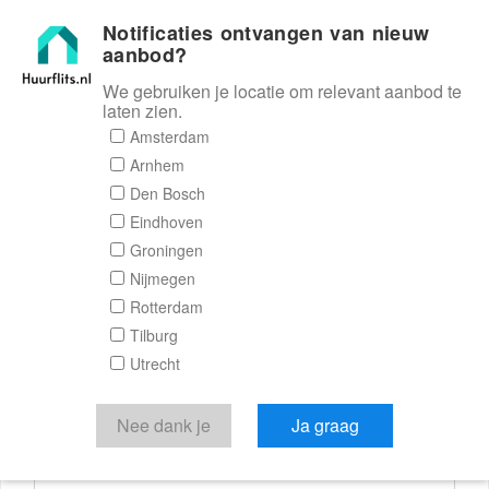
Notificaties ontvangen van nieuw
Huurflits
aanbod?
We gebruiken je locatie om relevant aanbod te
laten zien.
Reactieformulier
Amsterdam
Arnhem
Huurflits
Den Bosch
Eindhoven
Groningen
Nijmegen
Verstuur je bericht
Rotterdam
Tilburg
Door een bericht te sturen kom je in contact met de
Utrecht
aanbieder of makelaar van de woning.
Je reactie
Nee dank je
Ja graag