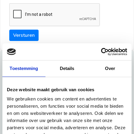
Versturen
Tips
Toestemming
Details
Over
Maak een goede indruk bij de verhuurder met deze tips:
Tip 1:
Deze website maakt gebruik van cookies
We gebruiken cookies om content en advertenties te
Schrijf een duidelijke introductie en geef de volgende
personaliseren, om functies voor social media te bieden
informatie mee:
en om ons websiteverkeer te analyseren. Ook delen we
informatie over uw gebruik van onze site met onze
Ben je student, werkachtig of werkzoekend
partners voor social media, adverteren en analyse. Deze
Wat je in je dagelijks leven doet