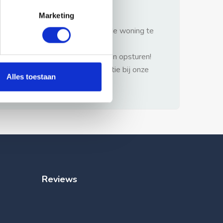
gezonde verstand.
Marketing
1: Nooit vooraf betalen zonder de woning te
hebben gezien.
2: Geen persoonlijke documenten opsturen!
3: Meld bij misbruik de advertentie bij onze
Alles toestaan
klantenservice.
Reviews