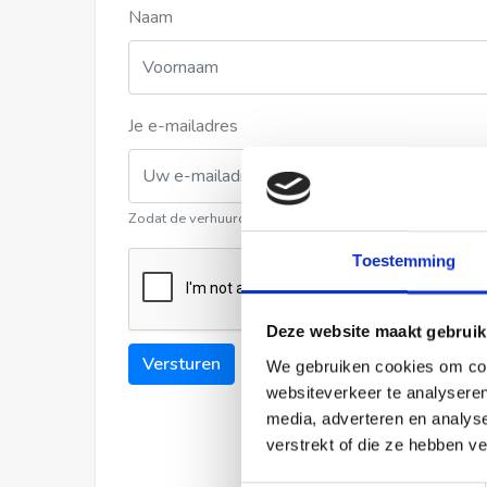
Naam
Je e-mailadres
Zodat de verhuurder contact met u kan opnemen
Toestemming
Deze website maakt gebruik
Versturen
We gebruiken cookies om cont
websiteverkeer te analyseren
media, adverteren en analys
verstrekt of die ze hebben v