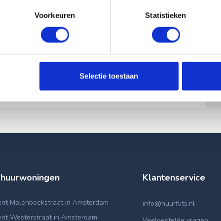
Voorkeuren
Statistieken
Selectie toestaan
 huurwoningen
Klantenservice
nt Molenbeekstraat in Amsterdam
info@huurflits.nl
nt Westerstraat in Amsterdam
Veelgestelde vragen