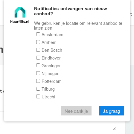
Notificaties ontvangen van nieuw
aanbod?
Home
Zoeken
Gratis Verhuren
Contact
We gebruiken je locatie om relevant aanbod te
laten zien.
Amsterdam
Arnhem
ulier Huurflits
Den Bosch
Eindhoven
Groningen
Nijmegen
Rotterdam
Tilburg
et de aanbieder of makelaar van de woning.
Utrecht
Nee dank je
Ja graag