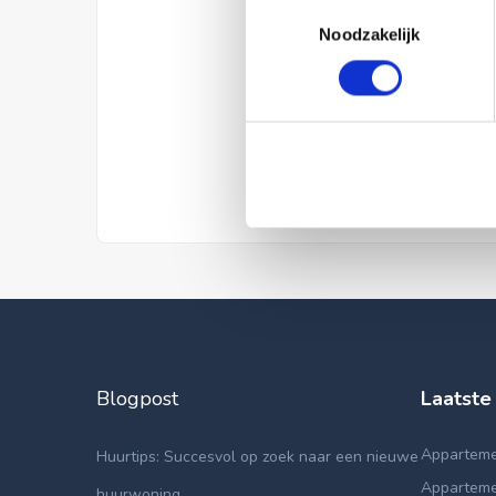
Toestemmingsselectie
Noodzakelijk
Blogpost
Laatste
Apparteme
Huurtips: Succesvol op zoek naar een nieuwe
Apparteme
huurwoning