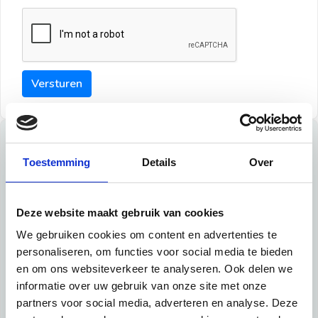
Versturen
Tips
Toestemming
Details
Over
Maak een goede indruk bij de verhuurder met deze tips:
Tip 1:
Deze website maakt gebruik van cookies
We gebruiken cookies om content en advertenties te
Schrijf een duidelijke introductie en geef de volgende
personaliseren, om functies voor social media te bieden
informatie mee:
en om ons websiteverkeer te analyseren. Ook delen we
informatie over uw gebruik van onze site met onze
Ben je student, werkachtig of werkzoekend
partners voor social media, adverteren en analyse. Deze
Wat je in je dagelijks leven doet