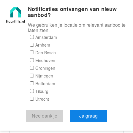
Notificaties ontvangen van nieuw
Huurflits
aanbod?
We gebruiken je locatie om relevant aanbod te
laten zien.
Reactieformulier
Amsterdam
Arnhem
Huurflits
Den Bosch
Eindhoven
Groningen
Nijmegen
Verstuur je bericht
Rotterdam
Tilburg
Door een bericht te sturen kom je in contact met de
Utrecht
aanbieder of makelaar van de woning.
Je reactie
Nee dank je
Ja graag