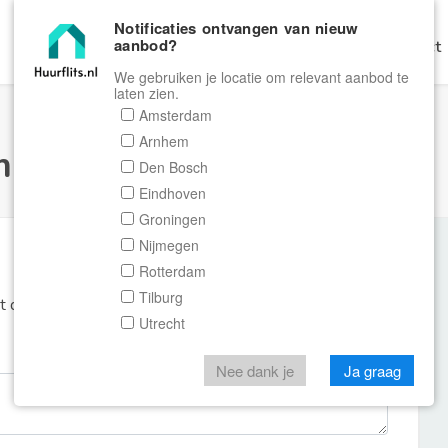
Notificaties ontvangen van nieuw
aanbod?
Home
Zoeken
Gratis Verhuren
Contact
We gebruiken je locatie om relevant aanbod te
laten zien.
Amsterdam
Arnhem
ulier Huurflits
Den Bosch
Eindhoven
Groningen
Nijmegen
Rotterdam
Tilburg
et de aanbieder of makelaar van de woning.
Utrecht
Nee dank je
Ja graag