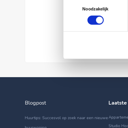
Toestemmingsselectie
Noodzakelijk
Blogpost
Laatste
Appartemen
Huurtips: Succesvol op zoek naar een nieuwe
Studio Hoo
huurwoning