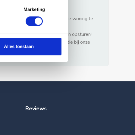
gezonde verstand.
Marketing
1: Nooit vooraf betalen zonder de woning te
hebben gezien.
2: Geen persoonlijke documenten opsturen!
3: Meld bij misbruik de advertentie bij onze
Alles toestaan
klantenservice.
Reviews