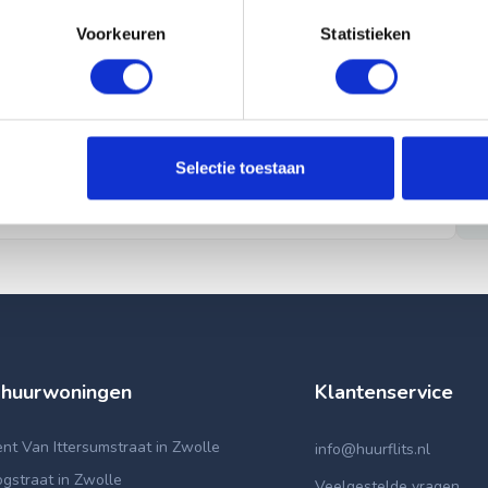
Voorkeuren
Statistieken
Selectie toestaan
 huurwoningen
Klantenservice
t Van Ittersumstraat in Zwolle
info@huurflits.nl
gstraat in Zwolle
Veelgestelde vragen