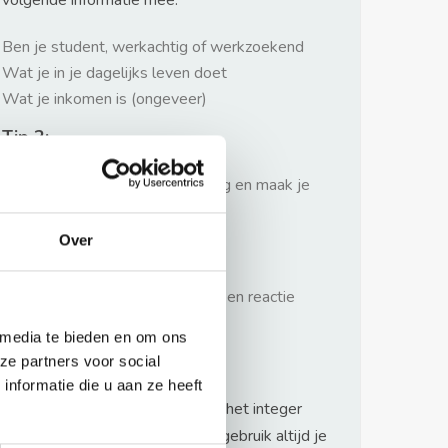
volgende informatie mee:
Ben je student, werkachtig of werkzoekend
Wat je in je dagelijks leven doet
Wat je inkomen is (ongeveer)
Tip 2:
Wees beleefd, niet te langdradig en maak je
verhaal kort
Over
Tip 3:
Wacht niet met reageren. Snel een reactie
sturen geeft je meer kans.
 media te bieden en om ons
Waarschuwing
ze partners voor social
nformatie die u aan ze heeft
Huurflits hecht veel waarde aan het integer
handelen van verhuurders maar gebruik altijd je