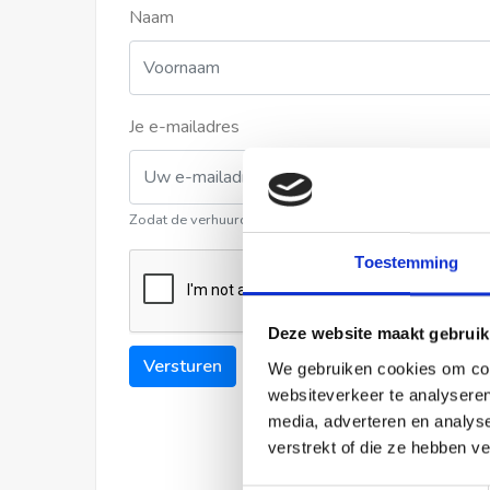
Naam
Je e-mailadres
Zodat de verhuurder contact met u kan opnemen
Toestemming
Deze website maakt gebruik
Versturen
We gebruiken cookies om cont
websiteverkeer te analyseren
media, adverteren en analys
verstrekt of die ze hebben v