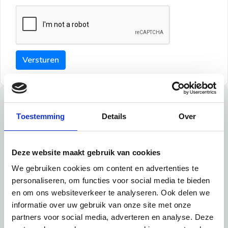
Versturen
Tips
Toestemming
Details
Over
Maak een goede indruk bij de verhuurder met deze tips:
Tip 1:
Deze website maakt gebruik van cookies
We gebruiken cookies om content en advertenties te
Schrijf een duidelijke introductie en geef de volgende
personaliseren, om functies voor social media te bieden
informatie mee:
en om ons websiteverkeer te analyseren. Ook delen we
informatie over uw gebruik van onze site met onze
Ben je student, werkachtig of werkzoekend
partners voor social media, adverteren en analyse. Deze
Wat je in je dagelijks leven doet