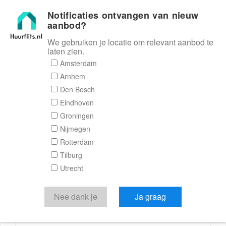
Notificaties ontvangen van nieuw
Huurflits
aanbod?
We gebruiken je locatie om relevant aanbod te
laten zien.
Reactieformulier
Amsterdam
Arnhem
Huurflits
Den Bosch
Eindhoven
Groningen
Nijmegen
Verstuur je bericht
Rotterdam
Tilburg
Door een bericht te sturen kom je in contact met de
Utrecht
aanbieder of makelaar van de woning.
Je reactie
Nee dank je
Ja graag