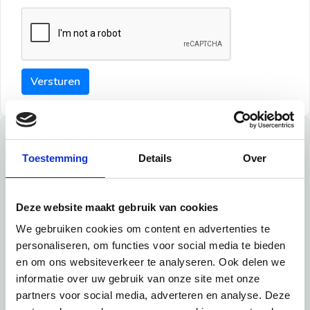
Versturen
Tips
Toestemming
Details
Over
Maak een goede indruk bij de verhuurder met deze tips:
Tip 1:
Deze website maakt gebruik van cookies
We gebruiken cookies om content en advertenties te
Schrijf een duidelijke introductie en geef de volgende
personaliseren, om functies voor social media te bieden
informatie mee:
en om ons websiteverkeer te analyseren. Ook delen we
informatie over uw gebruik van onze site met onze
Ben je student, werkachtig of werkzoekend
partners voor social media, adverteren en analyse. Deze
Wat je in je dagelijks leven doet