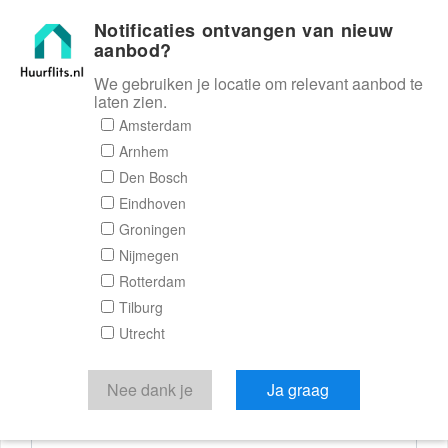
Notificaties ontvangen van nieuw
Huurflits
aanbod?
We gebruiken je locatie om relevant aanbod te
laten zien.
Reactieformulier
Amsterdam
Arnhem
Huurflits
Den Bosch
Eindhoven
Groningen
Nijmegen
Verstuur je bericht
Rotterdam
Tilburg
Door een bericht te sturen kom je in contact met de
Utrecht
aanbieder of makelaar van de woning.
Je reactie
Nee dank je
Ja graag