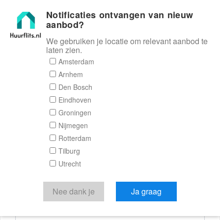
Notificaties ontvangen van nieuw
Huurflits
aanbod?
We gebruiken je locatie om relevant aanbod te
laten zien.
Reactieformulier
Amsterdam
Arnhem
Huurflits
Den Bosch
Eindhoven
Groningen
Nijmegen
Verstuur je bericht
Rotterdam
Tilburg
Door een bericht te sturen kom je in contact met de
Utrecht
aanbieder of makelaar van de woning.
Je reactie
Nee dank je
Ja graag