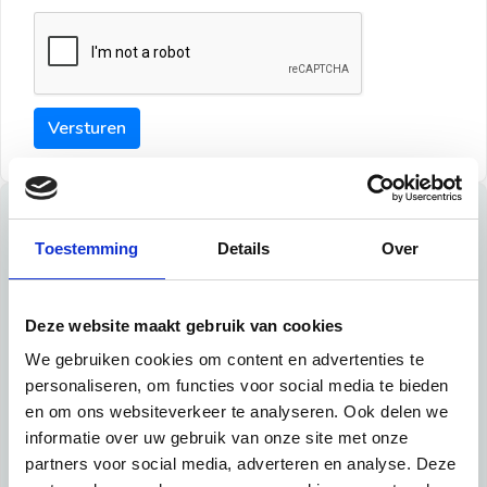
Versturen
Tips
Toestemming
Details
Over
Maak een goede indruk bij de verhuurder met deze tips:
Tip 1:
Deze website maakt gebruik van cookies
We gebruiken cookies om content en advertenties te
Schrijf een duidelijke introductie en geef de volgende
personaliseren, om functies voor social media te bieden
informatie mee:
en om ons websiteverkeer te analyseren. Ook delen we
informatie over uw gebruik van onze site met onze
Ben je student, werkachtig of werkzoekend
partners voor social media, adverteren en analyse. Deze
Wat je in je dagelijks leven doet