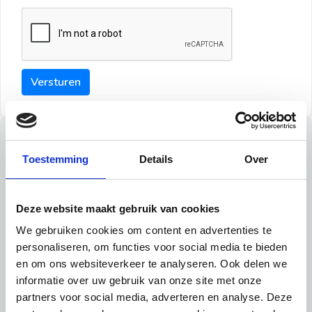
Versturen
Tips
Toestemming
Details
Over
Maak een goede indruk bij de verhuurder met deze tips:
Tip 1:
Deze website maakt gebruik van cookies
We gebruiken cookies om content en advertenties te
Schrijf een duidelijke introductie en geef de volgende
personaliseren, om functies voor social media te bieden
informatie mee:
en om ons websiteverkeer te analyseren. Ook delen we
informatie over uw gebruik van onze site met onze
Ben je student, werkachtig of werkzoekend
partners voor social media, adverteren en analyse. Deze
Wat je in je dagelijks leven doet