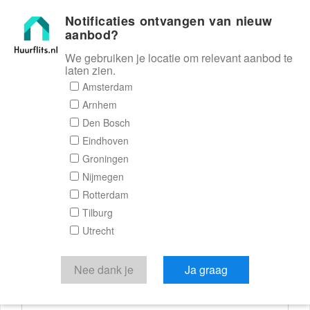
Notificaties ontvangen van nieuw
Huurflits
aanbod?
We gebruiken je locatie om relevant aanbod te
laten zien.
Reactieformulier
Amsterdam
Arnhem
Huurflits
Den Bosch
Eindhoven
Groningen
Nijmegen
Verstuur je bericht
Rotterdam
Tilburg
Door een bericht te sturen kom je in contact met de
Utrecht
aanbieder of makelaar van de woning.
Je reactie
Nee dank je
Ja graag