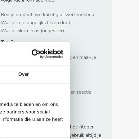
volgende informatie mee:
Ben je student, werkachtig of werkzoekend
Wat je in je dagelijks leven doet
Wat je inkomen is (ongeveer)
Tip 2:
Wees beleefd, niet te langdradig en maak je
verhaal kort
Over
Tip 3:
Wacht niet met reageren. Snel een reactie
sturen geeft je meer kans.
 media te bieden en om ons
Waarschuwing
ze partners voor social
nformatie die u aan ze heeft
Huurflits hecht veel waarde aan het integer
handelen van verhuurders maar gebruik altijd je