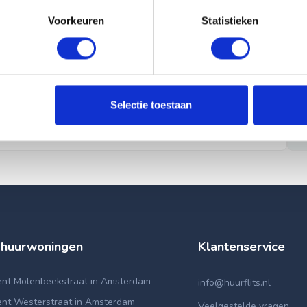
Voorkeuren
Statistieken
Selectie toestaan
 huurwoningen
Klantenservice
nt Molenbeekstraat in Amsterdam
info@huurflits.nl
nt Westerstraat in Amsterdam
Veelgestelde vragen