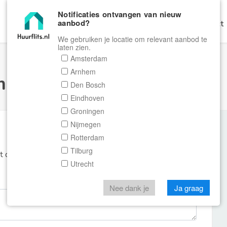
Notificaties ontvangen van nieuw
aanbod?
Home
Zoeken
Gratis Verhuren
Contact
We gebruiken je locatie om relevant aanbod te
laten zien.
Amsterdam
Arnhem
ulier Huurflits
Den Bosch
Eindhoven
Groningen
Nijmegen
Rotterdam
Tilburg
et de aanbieder of makelaar van de woning.
Utrecht
Nee dank je
Ja graag