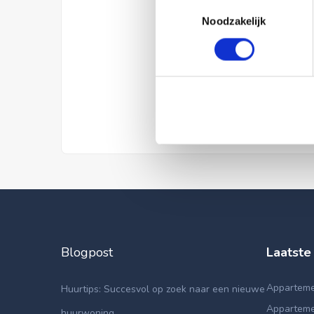
Toestemmingsselectie
Noodzakelijk
Blogpost
Laatste
Apparteme
Huurtips: Succesvol op zoek naar een nieuwe
Apparteme
huurwoning