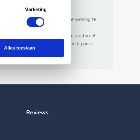
gezonde verstand.
Marketing
1: Nooit vooraf betalen zonder de woning te
hebben gezien.
2: Geen persoonlijke documenten opsturen!
3: Meld bij misbruik de advertentie bij onze
Alles toestaan
klantenservice.
Reviews