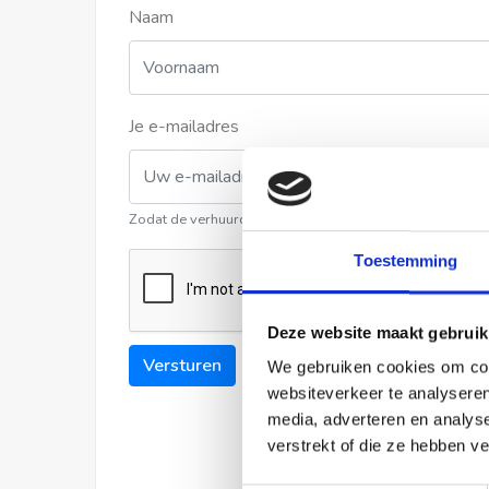
Naam
Je e-mailadres
Zodat de verhuurder contact met u kan opnemen
Toestemming
Deze website maakt gebruik
Versturen
We gebruiken cookies om cont
websiteverkeer te analyseren
media, adverteren en analys
verstrekt of die ze hebben v