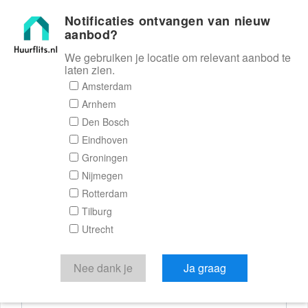
Notificaties ontvangen van nieuw
Huurflits
aanbod?
We gebruiken je locatie om relevant aanbod te
laten zien.
Reactieformulier
Amsterdam
Arnhem
Huurflits
Den Bosch
Eindhoven
Groningen
Nijmegen
Verstuur je bericht
Rotterdam
Tilburg
Door een bericht te sturen kom je in contact met de
Utrecht
aanbieder of makelaar van de woning.
Je reactie
Nee dank je
Ja graag