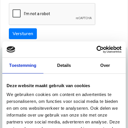
Versturen
Tips
Toestemming
Details
Over
Maak een goede indruk bij de verhuurder met deze tips:
Tip 1:
Deze website maakt gebruik van cookies
We gebruiken cookies om content en advertenties te
Schrijf een duidelijke introductie en geef de volgende
personaliseren, om functies voor social media te bieden
informatie mee:
en om ons websiteverkeer te analyseren. Ook delen we
informatie over uw gebruik van onze site met onze
Ben je student, werkachtig of werkzoekend
partners voor social media, adverteren en analyse. Deze
Wat je in je dagelijks leven doet