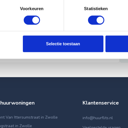
Voorkeuren
Statistieken
Selectie toestaan
 huurwoningen
Klantenservice
t Van Ittersumstraat in Zwolle
info@huurflits.nl
gstraat in Zwolle
Veelgestelde vragen