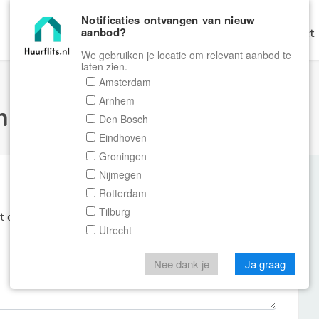
Notificaties ontvangen van nieuw
aanbod?
Home
Zoeken
Gratis Verhuren
Contact
We gebruiken je locatie om relevant aanbod te
laten zien.
Amsterdam
Arnhem
ulier Huurflits
Den Bosch
Eindhoven
Groningen
Nijmegen
Rotterdam
Tilburg
et de aanbieder of makelaar van de woning.
Utrecht
Nee dank je
Ja graag