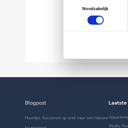
Toestemmingsselectie
Noodzakelijk
Blogpost
Laatste
Appartemen
Huurtips: Succesvol op zoek naar een nieuwe
Studio Hoo
huurwoning