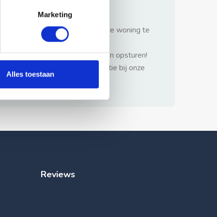
gezonde verstand.
Marketing
1: Nooit vooraf betalen zonder de woning te
hebben gezien.
2: Geen persoonlijke documenten opsturen!
3: Meld bij misbruik de advertentie bij onze
Alles toestaan
klantenservice.
Reviews