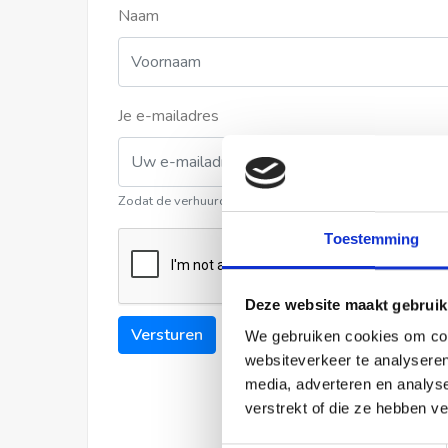
Naam
Je e-mailadres
Zodat de verhuurder contact met u kan opnemen
Toestemming
Deze website maakt gebruik
Versturen
We gebruiken cookies om cont
websiteverkeer te analyseren
media, adverteren en analys
verstrekt of die ze hebben v