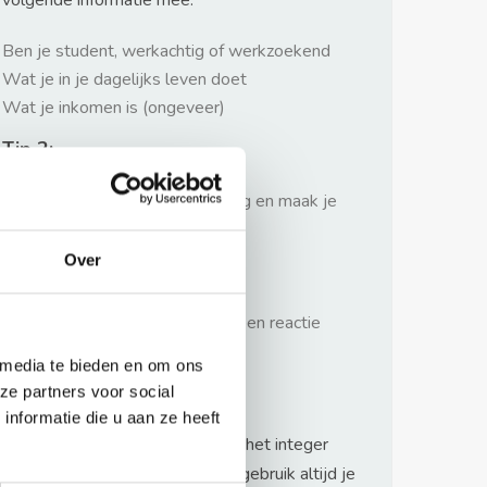
volgende informatie mee:
Ben je student, werkachtig of werkzoekend
Wat je in je dagelijks leven doet
Wat je inkomen is (ongeveer)
Tip 2:
Wees beleefd, niet te langdradig en maak je
verhaal kort
Over
Tip 3:
Wacht niet met reageren. Snel een reactie
sturen geeft je meer kans.
 media te bieden en om ons
Waarschuwing
ze partners voor social
nformatie die u aan ze heeft
Huurflits hecht veel waarde aan het integer
handelen van verhuurders maar gebruik altijd je