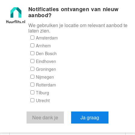
Notificaties ontvangen van nieuw
Huurflits
aanbod?
We gebruiken je locatie om relevant aanbod te
laten zien.
Reactieformulier
Amsterdam
Arnhem
Huurflits
Den Bosch
Eindhoven
Groningen
Nijmegen
Verstuur je bericht
Rotterdam
Tilburg
Door een bericht te sturen kom je in contact met de
Utrecht
aanbieder of makelaar van de woning.
Je reactie
Nee dank je
Ja graag