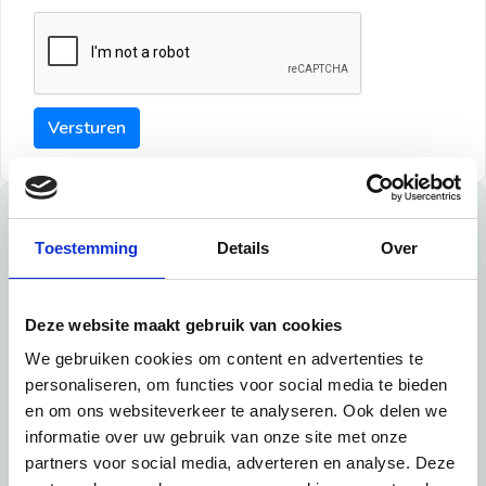
Versturen
Tips
Toestemming
Details
Over
Maak een goede indruk bij de verhuurder met deze tips:
Tip 1:
Deze website maakt gebruik van cookies
We gebruiken cookies om content en advertenties te
Schrijf een duidelijke introductie en geef de volgende
personaliseren, om functies voor social media te bieden
informatie mee:
en om ons websiteverkeer te analyseren. Ook delen we
informatie over uw gebruik van onze site met onze
Ben je student, werkachtig of werkzoekend
partners voor social media, adverteren en analyse. Deze
Wat je in je dagelijks leven doet