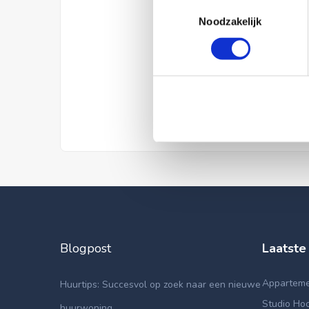
Toestemmingsselectie
Noodzakelijk
Blogpost
Laatste
Appartemen
Huurtips: Succesvol op zoek naar een nieuwe
Studio Hoo
huurwoning