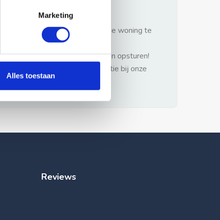
gezonde verstand.
Marketing
1: Nooit vooraf betalen zonder de woning te
hebben gezien.
2: Geen persoonlijke documenten opsturen!
3: Meld bij misbruik de advertentie bij onze
Alles toestaan
klantenservice.
Reviews