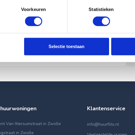
Voorkeuren
Statistieken
Selectie toestaan
 huurwoningen
Klantenservice
t Van Ittersumstraat in Zwolle
info@huurflits.nl
gstraat in Zwolle
Veelgestelde vragen