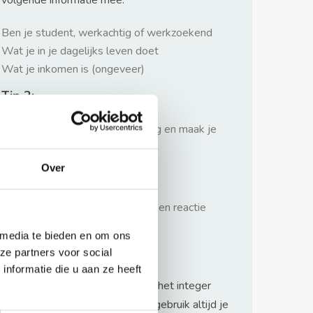
volgende informatie mee:
Ben je student, werkachtig of werkzoekend
Wat je in je dagelijks leven doet
Wat je inkomen is (ongeveer)
Tip 2:
Wees beleefd, niet te langdradig en maak je
verhaal kort
Over
Tip 3:
Wacht niet met reageren. Snel een reactie
sturen geeft je meer kans.
 media te bieden en om ons
Waarschuwing
ze partners voor social
nformatie die u aan ze heeft
Huurflits hecht veel waarde aan het integer
handelen van verhuurders maar gebruik altijd je