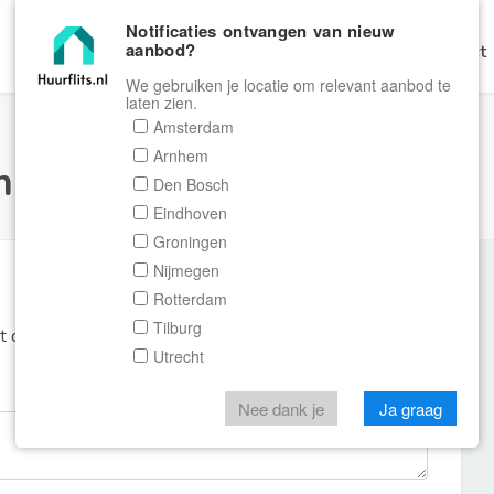
Notificaties ontvangen van nieuw
aanbod?
Home
Zoeken
Gratis Verhuren
Contact
We gebruiken je locatie om relevant aanbod te
laten zien.
Amsterdam
Arnhem
ulier Huurflits
Den Bosch
Eindhoven
Groningen
Nijmegen
Rotterdam
Tilburg
et de aanbieder of makelaar van de woning.
Utrecht
Nee dank je
Ja graag