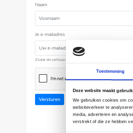
Naam
Je e-mailadres
Zodat de verhuurder contact met u kan opnemen
Toestemming
Deze website maakt gebruik
Versturen
We gebruiken cookies om cont
websiteverkeer te analyseren
media, adverteren en analys
verstrekt of die ze hebben v