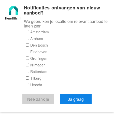
Notificaties ontvangen van nieuw
Huurflits
aanbod?
We gebruiken je locatie om relevant aanbod te
laten zien.
Reactieformulier
Amsterdam
Arnhem
Huurflits
Den Bosch
Eindhoven
Groningen
Nijmegen
Verstuur je bericht
Rotterdam
Tilburg
Door een bericht te sturen kom je in contact met de
Utrecht
aanbieder of makelaar van de woning.
Je reactie
Nee dank je
Ja graag