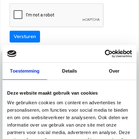
Versturen
Tips
Toestemming
Details
Over
Maak een goede indruk bij de verhuurder met deze tips:
Tip 1:
Deze website maakt gebruik van cookies
We gebruiken cookies om content en advertenties te
Schrijf een duidelijke introductie en geef de volgende
personaliseren, om functies voor social media te bieden
informatie mee:
en om ons websiteverkeer te analyseren. Ook delen we
informatie over uw gebruik van onze site met onze
Ben je student, werkachtig of werkzoekend
partners voor social media, adverteren en analyse. Deze
Wat je in je dagelijks leven doet