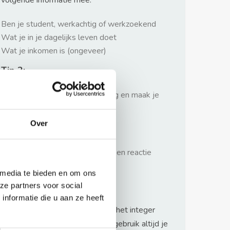
volgende informatie mee:
Ben je student, werkachtig of werkzoekend
Wat je in je dagelijks leven doet
Wat je inkomen is (ongeveer)
Tip 2:
Wees beleefd, niet te langdradig en maak je
verhaal kort
Over
Tip 3:
Wacht niet met reageren. Snel een reactie
sturen geeft je meer kans.
 media te bieden en om ons
Waarschuwing
ze partners voor social
nformatie die u aan ze heeft
Huurflits hecht veel waarde aan het integer
handelen van verhuurders maar gebruik altijd je