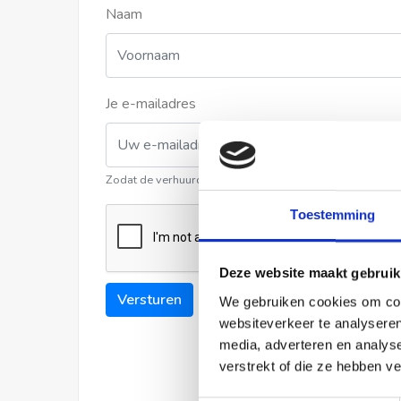
Naam
Je e-mailadres
Zodat de verhuurder contact met u kan opnemen
Toestemming
Deze website maakt gebruik
Versturen
We gebruiken cookies om cont
websiteverkeer te analyseren
media, adverteren en analys
verstrekt of die ze hebben v