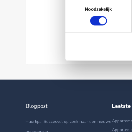
Toestemmingsselectie
Noodzakelijk
Blogpost
Laatste
Appartemen
Huurtips: Succesvol op zoek naar een nieuwe
Apparteme
huurwoning