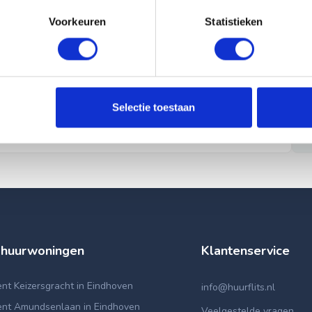
Voorkeuren
Statistieken
Selectie toestaan
 huurwoningen
Klantenservice
t Keizersgracht in Eindhoven
info@huurflits.nl
nt Amundsenlaan in Eindhoven
Veelgestelde vragen