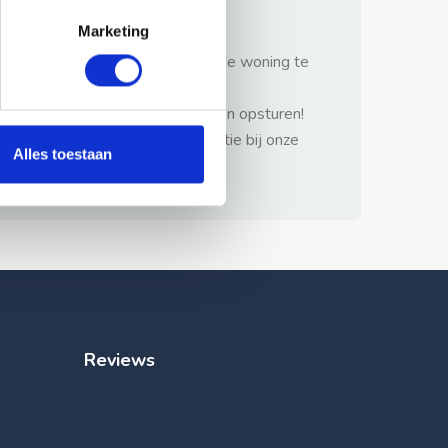
gezonde verstand.
Marketing
1: Nooit vooraf betalen zonder de woning te
hebben gezien.
2: Geen persoonlijke documenten opsturen!
3: Meld bij misbruik de advertentie bij onze
Alles toestaan
klantenservice.
Reviews