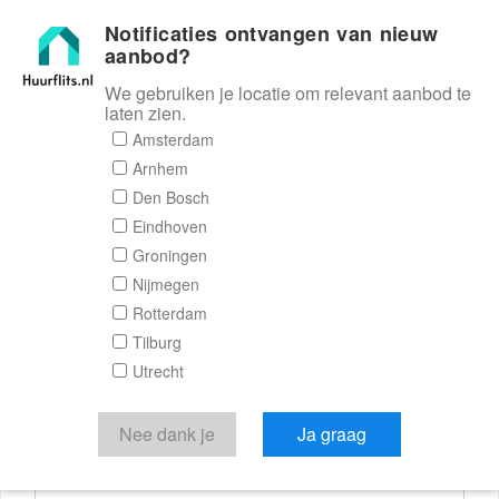
Notificaties ontvangen van nieuw
Huurflits
aanbod?
We gebruiken je locatie om relevant aanbod te
laten zien.
Reactieformulier
Amsterdam
Arnhem
Huurflits
Den Bosch
Eindhoven
Groningen
Nijmegen
Verstuur je bericht
Rotterdam
Tilburg
Door een bericht te sturen kom je in contact met de
Utrecht
aanbieder of makelaar van de woning.
Je reactie
Nee dank je
Ja graag