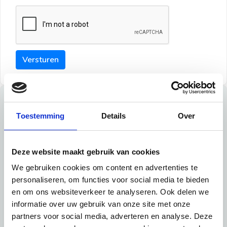
Versturen
Tips
Toestemming
Details
Over
Maak een goede indruk bij de verhuurder met deze tips:
Tip 1:
Deze website maakt gebruik van cookies
We gebruiken cookies om content en advertenties te
Schrijf een duidelijke introductie en geef de volgende
personaliseren, om functies voor social media te bieden
informatie mee:
en om ons websiteverkeer te analyseren. Ook delen we
informatie over uw gebruik van onze site met onze
Ben je student, werkachtig of werkzoekend
partners voor social media, adverteren en analyse. Deze
Wat je in je dagelijks leven doet