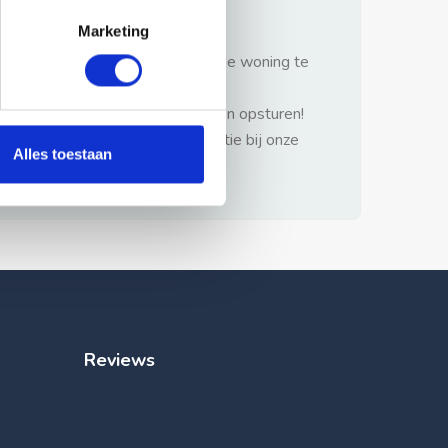
gezonde verstand.
Marketing
1: Nooit vooraf betalen zonder de woning te
hebben gezien.
2: Geen persoonlijke documenten opsturen!
3: Meld bij misbruik de advertentie bij onze
Alles toestaan
klantenservice.
Reviews