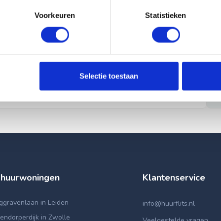
Voorkeuren
Statistieken
Selectie toestaan
 huurwoningen
Klantenservice
ggravenlaan in Leiden
info@huurflits.nl
ndorperdijk in Zwolle
Veelgestelde vragen