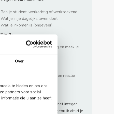
volgende informatie mee:
Ben je student, werkachtig of werkzoekend
Wat je in je dagelijks leven doet
Wat je inkomen is (ongeveer)
Tip 2:
Wees beleefd, niet te langdradig en maak je
verhaal kort
Over
Tip 3:
Wacht niet met reageren. Snel een reactie
sturen geeft je meer kans.
 media te bieden en om ons
Waarschuwing
ze partners voor social
nformatie die u aan ze heeft
Huurflits hecht veel waarde aan het integer
handelen van verhuurders maar gebruik altijd je