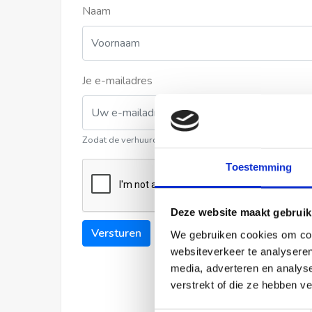
Naam
Je e-mailadres
Zodat de verhuurder contact met u kan opnemen
Toestemming
Deze website maakt gebruik
Versturen
We gebruiken cookies om cont
websiteverkeer te analyseren
media, adverteren en analys
verstrekt of die ze hebben v