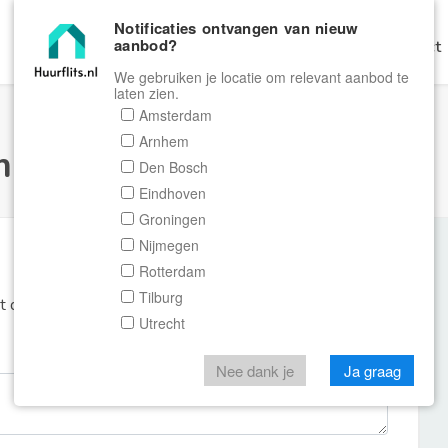
Notificaties ontvangen van nieuw
aanbod?
Home
Zoeken
Gratis Verhuren
Contact
We gebruiken je locatie om relevant aanbod te
laten zien.
Amsterdam
Arnhem
ulier Huurflits
Den Bosch
Eindhoven
Groningen
Nijmegen
Rotterdam
Tilburg
et de aanbieder of makelaar van de woning.
Utrecht
Nee dank je
Ja graag