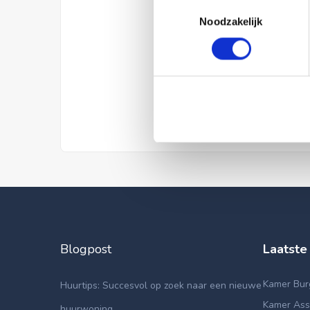
Toestemmingsselectie
Noodzakelijk
Blogpost
Laatste
Kamer Bur
Huurtips: Succesvol op zoek naar een nieuwe
Kamer Asse
huurwoning