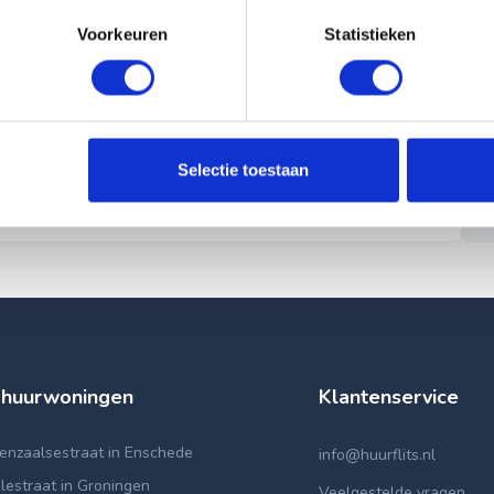
Voorkeuren
Statistieken
Selectie toestaan
 huurwoningen
Klantenservice
enzaalsestraat in Enschede
info@huurflits.nl
lestraat in Groningen
Veelgestelde vragen