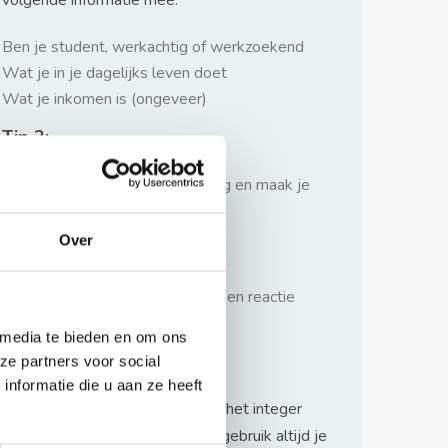
volgende informatie mee:
Ben je student, werkachtig of werkzoekend
Wat je in je dagelijks leven doet
Wat je inkomen is (ongeveer)
Tip 2:
Wees beleefd, niet te langdradig en maak je
verhaal kort
Over
Tip 3:
Wacht niet met reageren. Snel een reactie
sturen geeft je meer kans.
 media te bieden en om ons
Waarschuwing
ze partners voor social
nformatie die u aan ze heeft
Huurflits hecht veel waarde aan het integer
handelen van verhuurders maar gebruik altijd je