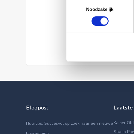
Toestemmingsselectie
Noodzakelijk
Blogpost
Laatste
Kamer Old
Huurtips: Succesvol op zoek naar een nieuwe
Studio Poe
huurwoning