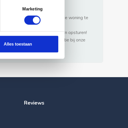
gezonde verstand.
Marketing
1: Nooit vooraf betalen zonder de woning te
hebben gezien.
2: Geen persoonlijke documenten opsturen!
3: Meld bij misbruik de advertentie bij onze
Alles toestaan
klantenservice.
Reviews