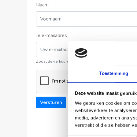
Naam
Je e-mailadres
Zodat de verhuurder contact met u kan opnemen
Toestemming
Deze website maakt gebruik
Versturen
We gebruiken cookies om cont
websiteverkeer te analyseren
media, adverteren en analys
verstrekt of die ze hebben v