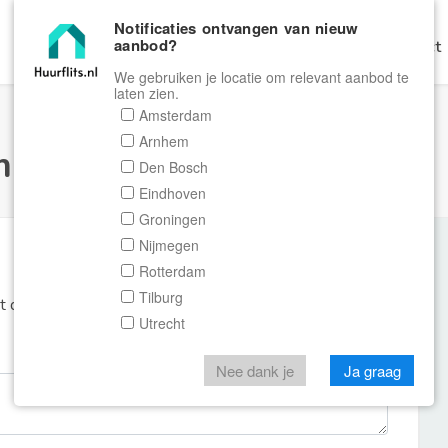
Notificaties ontvangen van nieuw
aanbod?
Home
Zoeken
Gratis Verhuren
Contact
We gebruiken je locatie om relevant aanbod te
laten zien.
Amsterdam
Arnhem
ulier Huurflits
Den Bosch
Eindhoven
Groningen
Nijmegen
Rotterdam
Tilburg
et de aanbieder of makelaar van de woning.
Utrecht
Nee dank je
Ja graag