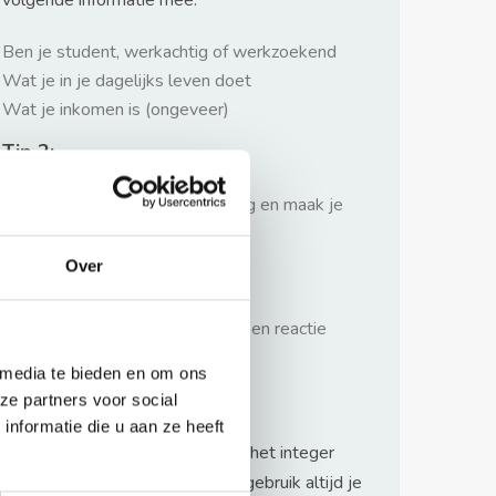
volgende informatie mee:
Ben je student, werkachtig of werkzoekend
Wat je in je dagelijks leven doet
Wat je inkomen is (ongeveer)
Tip 2:
Wees beleefd, niet te langdradig en maak je
verhaal kort
Over
Tip 3:
Wacht niet met reageren. Snel een reactie
sturen geeft je meer kans.
 media te bieden en om ons
Waarschuwing
ze partners voor social
nformatie die u aan ze heeft
Huurflits hecht veel waarde aan het integer
handelen van verhuurders maar gebruik altijd je