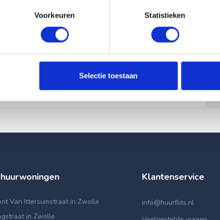
Voorkeuren
Statistieken
Selectie toestaan
 huurwoningen
Klantenservice
t Van Ittersumstraat in Zwolle
info@huurflits.nl
gstraat in Zwolle
Veelgestelde vragen