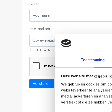
Naam
Je e-mailadres
Zodat de verhuurder contact met u kan opnemen
Toestemming
Deze website maakt gebruik
Versturen
We gebruiken cookies om cont
websiteverkeer te analyseren
media, adverteren en analys
verstrekt of die ze hebben v