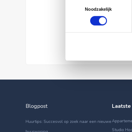
Toestemmingsselectie
Noodzakelijk
Blogpost
Laatste
Appartemen
Huurtips: Succesvol op zoek naar een nieuwe
Studio Hoo
huurwoning