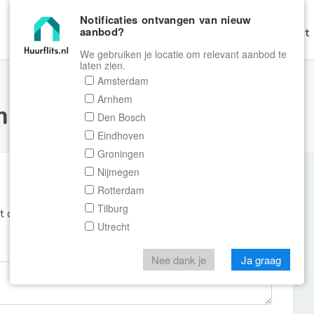
Notificaties ontvangen van nieuw
aanbod?
Home
Zoeken
Gratis Verhuren
Contact
We gebruiken je locatie om relevant aanbod te
laten zien.
Amsterdam
Arnhem
ulier Huurflits
Den Bosch
Eindhoven
Groningen
Nijmegen
Rotterdam
Tilburg
et de aanbieder of makelaar van de woning.
Utrecht
Nee dank je
Ja graag