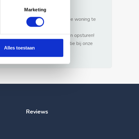
gezonde verstand.
Marketing
1: Nooit vooraf betalen zonder de woning te
hebben gezien.
2: Geen persoonlijke documenten opsturen!
3: Meld bij misbruik de advertentie bij onze
Alles toestaan
klantenservice.
Reviews