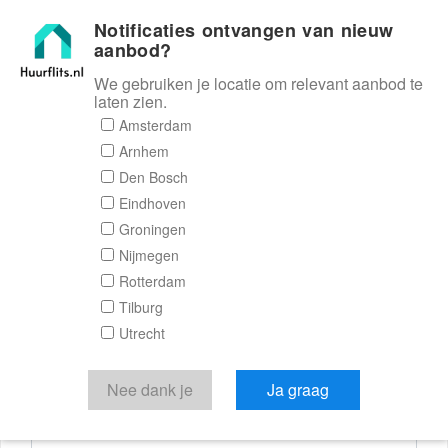
Notificaties ontvangen van nieuw
Huurflits
aanbod?
We gebruiken je locatie om relevant aanbod te
laten zien.
Reactieformulier
Amsterdam
Arnhem
Huurflits
Den Bosch
Eindhoven
Groningen
Nijmegen
Verstuur je bericht
Rotterdam
Tilburg
Door een bericht te sturen kom je in contact met de
Utrecht
aanbieder of makelaar van de woning.
Je reactie
Nee dank je
Ja graag