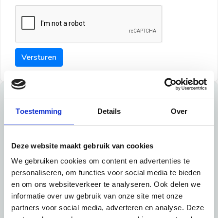
Versturen
Tips
Toestemming
Details
Over
Maak een goede indruk bij de verhuurder met deze tips:
Tip 1:
Deze website maakt gebruik van cookies
We gebruiken cookies om content en advertenties te
Schrijf een duidelijke introductie en geef de volgende
personaliseren, om functies voor social media te bieden
informatie mee:
en om ons websiteverkeer te analyseren. Ook delen we
informatie over uw gebruik van onze site met onze
Ben je student, werkachtig of werkzoekend
partners voor social media, adverteren en analyse. Deze
Wat je in je dagelijks leven doet