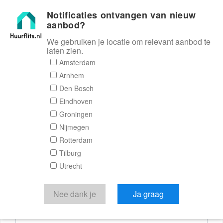
Notificaties ontvangen van nieuw
Huurflits
aanbod?
We gebruiken je locatie om relevant aanbod te
laten zien.
Reactieformulier
Amsterdam
Arnhem
Huurflits
Den Bosch
Eindhoven
Groningen
Nijmegen
Verstuur je bericht
Rotterdam
Tilburg
Door een bericht te sturen kom je in contact met de
Utrecht
aanbieder of makelaar van de woning.
Je reactie
Nee dank je
Ja graag