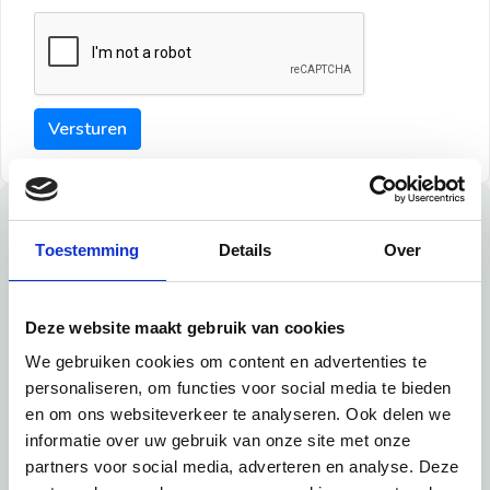
Versturen
Tips
Toestemming
Details
Over
Maak een goede indruk bij de verhuurder met deze tips:
Tip 1:
Deze website maakt gebruik van cookies
We gebruiken cookies om content en advertenties te
Schrijf een duidelijke introductie en geef de volgende
personaliseren, om functies voor social media te bieden
informatie mee:
en om ons websiteverkeer te analyseren. Ook delen we
informatie over uw gebruik van onze site met onze
Ben je student, werkachtig of werkzoekend
partners voor social media, adverteren en analyse. Deze
Wat je in je dagelijks leven doet