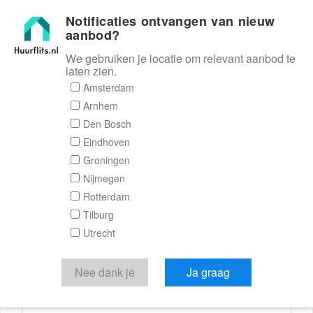
Notificaties ontvangen van nieuw
Huurflits
aanbod?
We gebruiken je locatie om relevant aanbod te
laten zien.
Reactieformulier
Amsterdam
Arnhem
Huurflits
Den Bosch
Eindhoven
Groningen
Nijmegen
Verstuur je bericht
Rotterdam
Tilburg
Door een bericht te sturen kom je in contact met de
Utrecht
aanbieder of makelaar van de woning.
Je reactie
Nee dank je
Ja graag