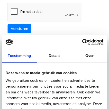
Versturen
Tips
Toestemming
Details
Over
Maak een goede indruk bij de verhuurder met deze tips:
Tip 1:
Deze website maakt gebruik van cookies
We gebruiken cookies om content en advertenties te
Schrijf een duidelijke introductie en geef de volgende
personaliseren, om functies voor social media te bieden
informatie mee:
en om ons websiteverkeer te analyseren. Ook delen we
informatie over uw gebruik van onze site met onze
Ben je student, werkachtig of werkzoekend
partners voor social media, adverteren en analyse. Deze
Wat je in je dagelijks leven doet