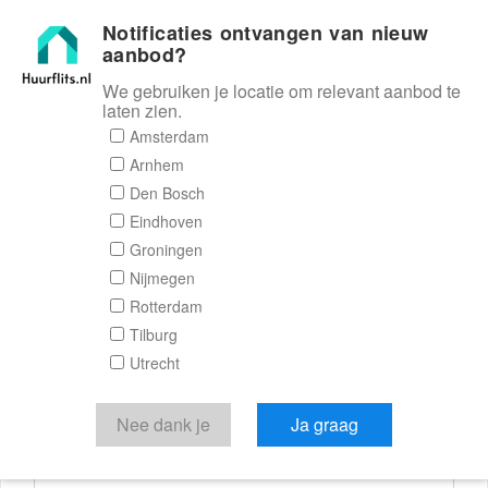
Notificaties ontvangen van nieuw
Huurflits
aanbod?
We gebruiken je locatie om relevant aanbod te
laten zien.
Reactieformulier
Amsterdam
Arnhem
Huurflits
Den Bosch
Eindhoven
Groningen
Nijmegen
Verstuur je bericht
Rotterdam
Tilburg
Door een bericht te sturen kom je in contact met de
Utrecht
aanbieder of makelaar van de woning.
Je reactie
Nee dank je
Ja graag