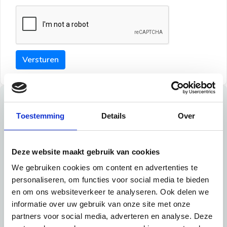
Versturen
Tips
Toestemming
Details
Over
Maak een goede indruk bij de verhuurder met deze tips:
Tip 1:
Deze website maakt gebruik van cookies
We gebruiken cookies om content en advertenties te
Schrijf een duidelijke introductie en geef de volgende
personaliseren, om functies voor social media te bieden
informatie mee:
en om ons websiteverkeer te analyseren. Ook delen we
informatie over uw gebruik van onze site met onze
Ben je student, werkachtig of werkzoekend
partners voor social media, adverteren en analyse. Deze
Wat je in je dagelijks leven doet