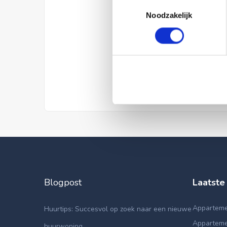
Toestemmingsselectie
Noodzakelijk
Blogpost
Laatste
Apparteme
Huurtips: Succesvol op zoek naar een nieuwe
Apparteme
huurwoning