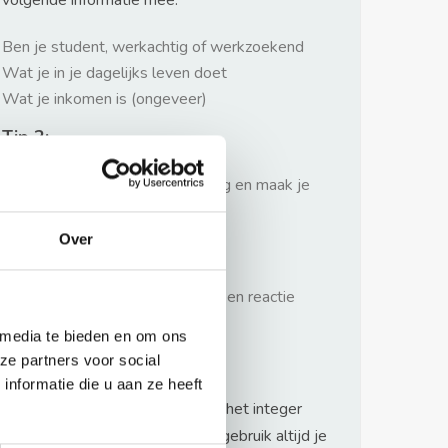
volgende informatie mee:
Ben je student, werkachtig of werkzoekend
Wat je in je dagelijks leven doet
Wat je inkomen is (ongeveer)
Tip 2:
Wees beleefd, niet te langdradig en maak je
verhaal kort
Over
Tip 3:
Wacht niet met reageren. Snel een reactie
sturen geeft je meer kans.
 media te bieden en om ons
Waarschuwing
ze partners voor social
nformatie die u aan ze heeft
Huurflits hecht veel waarde aan het integer
handelen van verhuurders maar gebruik altijd je