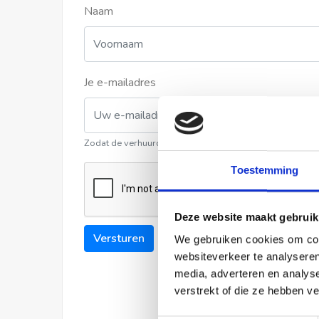
Naam
Je e-mailadres
Zodat de verhuurder contact met u kan opnemen
Toestemming
Deze website maakt gebruik
Versturen
We gebruiken cookies om cont
websiteverkeer te analyseren
media, adverteren en analys
verstrekt of die ze hebben v