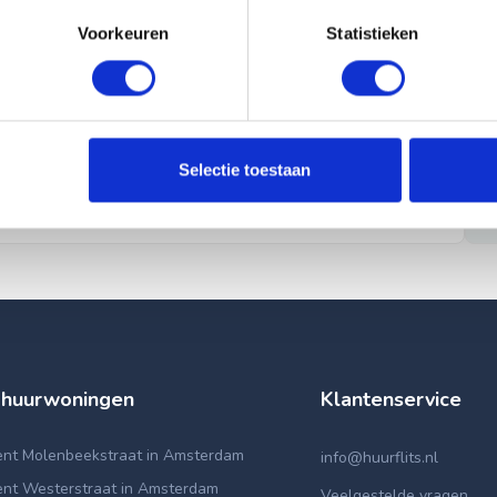
Voorkeuren
Statistieken
Selectie toestaan
 huurwoningen
Klantenservice
nt Molenbeekstraat in Amsterdam
info@huurflits.nl
nt Westerstraat in Amsterdam
Veelgestelde vragen