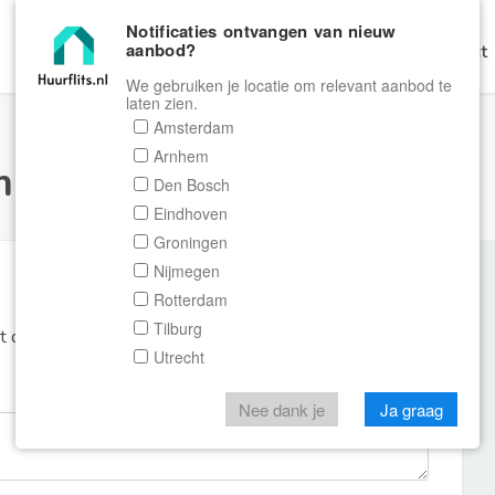
Notificaties ontvangen van nieuw
aanbod?
Home
Zoeken
Gratis Verhuren
Contact
We gebruiken je locatie om relevant aanbod te
laten zien.
Amsterdam
Arnhem
ulier Huurflits
Den Bosch
Eindhoven
Groningen
Nijmegen
Rotterdam
Tilburg
et de aanbieder of makelaar van de woning.
Utrecht
Nee dank je
Ja graag