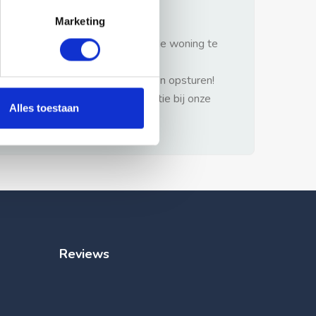
gezonde verstand.
Marketing
1: Nooit vooraf betalen zonder de woning te
hebben gezien.
2: Geen persoonlijke documenten opsturen!
3: Meld bij misbruik de advertentie bij onze
Alles toestaan
klantenservice.
Reviews