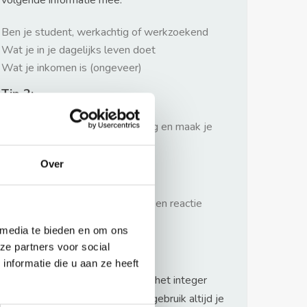
volgende informatie mee:
Ben je student, werkachtig of werkzoekend
Wat je in je dagelijks leven doet
Wat je inkomen is (ongeveer)
Tip 2:
Wees beleefd, niet te langdradig en maak je
verhaal kort
Over
Tip 3:
Wacht niet met reageren. Snel een reactie
sturen geeft je meer kans.
 media te bieden en om ons
Waarschuwing
ze partners voor social
nformatie die u aan ze heeft
Huurflits hecht veel waarde aan het integer
handelen van verhuurders maar gebruik altijd je