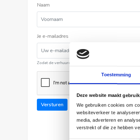
Naam
Je e-mailadres
Zodat de verhuurder contact met u kan opnemen
Toestemming
Deze website maakt gebruik
Versturen
We gebruiken cookies om cont
websiteverkeer te analyseren
media, adverteren en analys
verstrekt of die ze hebben v