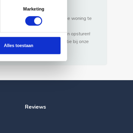
gezonde verstand.
Marketing
1: Nooit vooraf betalen zonder de woning te
hebben gezien.
2: Geen persoonlijke documenten opsturen!
3: Meld bij misbruik de advertentie bij onze
Alles toestaan
klantenservice.
Reviews