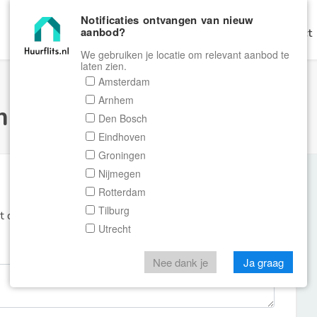
Notificaties ontvangen van nieuw
aanbod?
Home
Zoeken
Gratis Verhuren
Contact
We gebruiken je locatie om relevant aanbod te
laten zien.
Amsterdam
Arnhem
ulier Huurflits
Den Bosch
Eindhoven
Groningen
Nijmegen
Rotterdam
Tilburg
et de aanbieder of makelaar van de woning.
Utrecht
Nee dank je
Ja graag