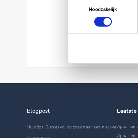
Toestemmingsselectie
Noodzakelijk
Blogpost
Laatste
Apparteme
Huurtips: Succesvol op zoek naar een nieuwe
Apparteme
huurwoning