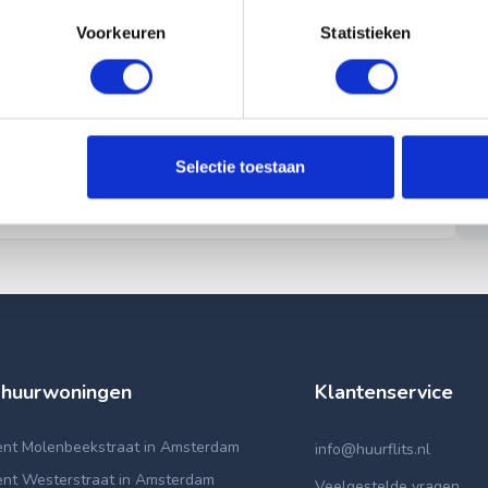
Voorkeuren
Statistieken
Selectie toestaan
 huurwoningen
Klantenservice
nt Molenbeekstraat in Amsterdam
info@huurflits.nl
nt Westerstraat in Amsterdam
Veelgestelde vragen