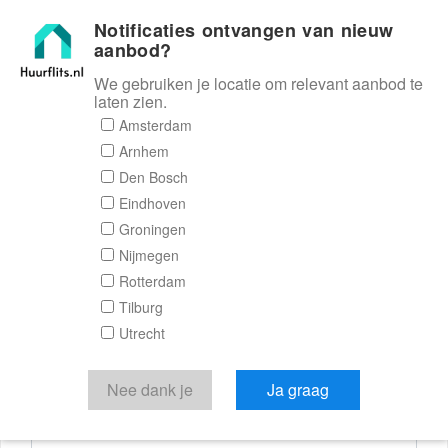
Notificaties ontvangen van nieuw
Huurflits
aanbod?
We gebruiken je locatie om relevant aanbod te
laten zien.
Reactieformulier
Amsterdam
Arnhem
Huurflits
Den Bosch
Eindhoven
Groningen
Nijmegen
Verstuur je bericht
Rotterdam
Tilburg
Door een bericht te sturen kom je in contact met de
Utrecht
aanbieder of makelaar van de woning.
Je reactie
Nee dank je
Ja graag