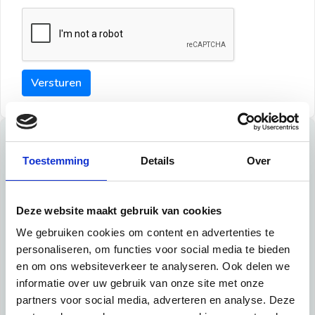
Versturen
Tips
Toestemming
Details
Over
Maak een goede indruk bij de verhuurder met deze tips:
Tip 1:
Deze website maakt gebruik van cookies
We gebruiken cookies om content en advertenties te
Schrijf een duidelijke introductie en geef de volgende
personaliseren, om functies voor social media te bieden
informatie mee:
en om ons websiteverkeer te analyseren. Ook delen we
informatie over uw gebruik van onze site met onze
Ben je student, werkachtig of werkzoekend
partners voor social media, adverteren en analyse. Deze
Wat je in je dagelijks leven doet