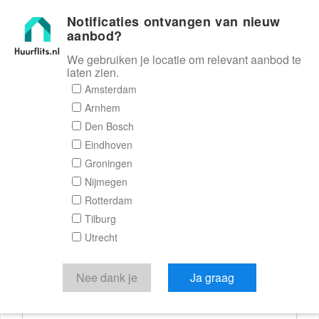
Notificaties ontvangen van nieuw
Huurflits
aanbod?
We gebruiken je locatie om relevant aanbod te
laten zien.
Reactieformulier
Amsterdam
Arnhem
Huurflits
Den Bosch
Eindhoven
Groningen
Nijmegen
Verstuur je bericht
Rotterdam
Tilburg
Door een bericht te sturen kom je in contact met de
Utrecht
aanbieder of makelaar van de woning.
Je reactie
Nee dank je
Ja graag