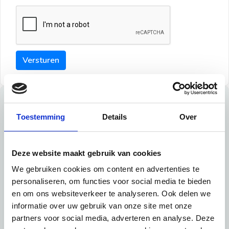
Versturen
Tips
Toestemming
Details
Over
Maak een goede indruk bij de verhuurder met deze tips:
Tip 1:
Deze website maakt gebruik van cookies
We gebruiken cookies om content en advertenties te
Schrijf een duidelijke introductie en geef de volgende
personaliseren, om functies voor social media te bieden
informatie mee:
en om ons websiteverkeer te analyseren. Ook delen we
informatie over uw gebruik van onze site met onze
Ben je student, werkachtig of werkzoekend
partners voor social media, adverteren en analyse. Deze
Wat je in je dagelijks leven doet