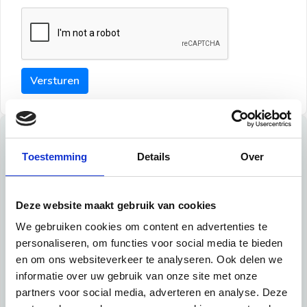
Versturen
Tips
Toestemming
Details
Over
Maak een goede indruk bij de verhuurder met deze tips:
Tip 1:
Deze website maakt gebruik van cookies
We gebruiken cookies om content en advertenties te
Schrijf een duidelijke introductie en geef de volgende
personaliseren, om functies voor social media te bieden
informatie mee:
en om ons websiteverkeer te analyseren. Ook delen we
informatie over uw gebruik van onze site met onze
Ben je student, werkachtig of werkzoekend
partners voor social media, adverteren en analyse. Deze
Wat je in je dagelijks leven doet