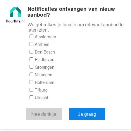
Notificaties ontvangen van nieuw
Huurflits
aanbod?
We gebruiken je locatie om relevant aanbod te
laten zien.
Reactieformulier
Amsterdam
Arnhem
Huurflits
Den Bosch
Eindhoven
Groningen
Nijmegen
Verstuur je bericht
Rotterdam
Tilburg
Door een bericht te sturen kom je in contact met de
Utrecht
aanbieder of makelaar van de woning.
Je reactie
Nee dank je
Ja graag