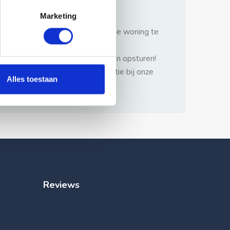
gezonde verstand.
Marketing
1: Nooit vooraf betalen zonder de woning te
hebben gezien.
2: Geen persoonlijke documenten opsturen!
3: Meld bij misbruik de advertentie bij onze
Alles toestaan
klantenservice.
Reviews