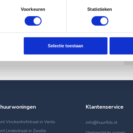
Voorkeuren
Statistieken
Selectie toestaan
 huurwoningen
Klantenservice
nt Vinckenhofstraat in Venlo
info@huurflits.nl
t Lindestraat in Zwolle
Veelgestelde vragen