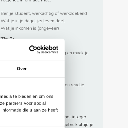
volgende informatie mee:
Ben je student, werkachtig of werkzoekend
Wat je in je dagelijks leven doet
Wat je inkomen is (ongeveer)
Tip 2:
Wees beleefd, niet te langdradig en maak je
verhaal kort
Over
Tip 3:
Wacht niet met reageren. Snel een reactie
sturen geeft je meer kans.
 media te bieden en om ons
Waarschuwing
ze partners voor social
nformatie die u aan ze heeft
Huurflits hecht veel waarde aan het integer
handelen van verhuurders maar gebruik altijd je