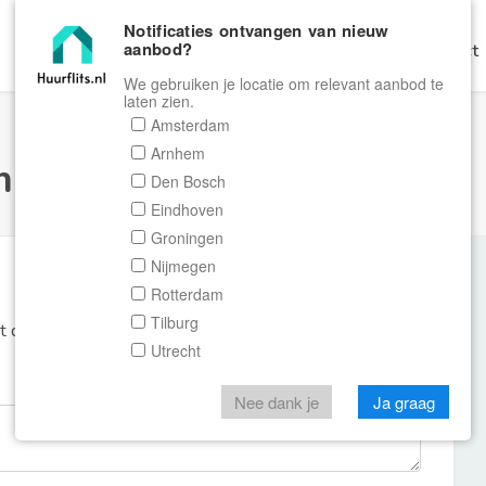
Notificaties ontvangen van nieuw
aanbod?
Home
Zoeken
Gratis Verhuren
Contact
We gebruiken je locatie om relevant aanbod te
laten zien.
Amsterdam
Arnhem
ulier Huurflits
Den Bosch
Eindhoven
Groningen
Nijmegen
Rotterdam
Tilburg
et de aanbieder of makelaar van de woning.
Utrecht
Nee dank je
Ja graag