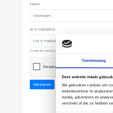
Naam
Je e-mailadres
Zodat de verhuurder contact met u kan opnemen
Toestemming
Deze website maakt gebruik
Versturen
We gebruiken cookies om cont
websiteverkeer te analyseren
media, adverteren en analys
verstrekt of die ze hebben v