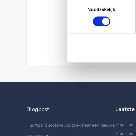
Toestemmingsselectie
Noodzakelijk
Blogpost
Laatste
Apparteme
Huurtips: Succesvol op zoek naar een nieuwe
Appartemen
huurwoning