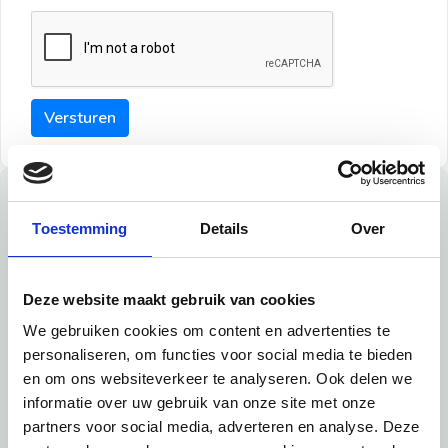
Versturen
Tips
Toestemming
Details
Over
Maak een goede indruk bij de verhuurder met deze tips:
Tip 1:
Deze website maakt gebruik van cookies
We gebruiken cookies om content en advertenties te
Schrijf een duidelijke introductie en geef de volgende
personaliseren, om functies voor social media te bieden
informatie mee:
en om ons websiteverkeer te analyseren. Ook delen we
informatie over uw gebruik van onze site met onze
Ben je student, werkachtig of werkzoekend
partners voor social media, adverteren en analyse. Deze
Wat je in je dagelijks leven doet