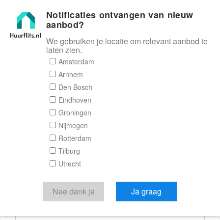
Notificaties ontvangen van nieuw
Huurflits
aanbod?
We gebruiken je locatie om relevant aanbod te
laten zien.
Reactieformulier
Amsterdam
Arnhem
Huurflits
Den Bosch
Eindhoven
Groningen
Nijmegen
Verstuur je bericht
Rotterdam
Tilburg
Door een bericht te sturen kom je in contact met de
Utrecht
aanbieder of makelaar van de woning.
Je reactie
Nee dank je
Ja graag