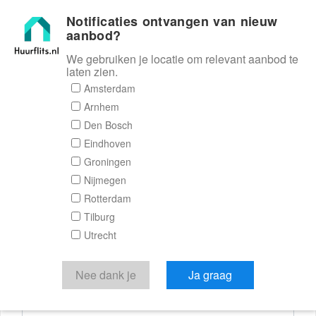
Notificaties ontvangen van nieuw
Huurflits
aanbod?
We gebruiken je locatie om relevant aanbod te
laten zien.
Reactieformulier
Amsterdam
Arnhem
Huurflits
Den Bosch
Eindhoven
Groningen
Nijmegen
Verstuur je bericht
Rotterdam
Tilburg
Door een bericht te sturen kom je in contact met de
Utrecht
aanbieder of makelaar van de woning.
Je reactie
Nee dank je
Ja graag