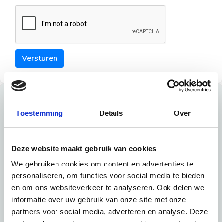
Versturen
Tips
Toestemming
Details
Over
Maak een goede indruk bij de verhuurder met deze tips:
Tip 1:
Deze website maakt gebruik van cookies
We gebruiken cookies om content en advertenties te
Schrijf een duidelijke introductie en geef de volgende
personaliseren, om functies voor social media te bieden
informatie mee:
en om ons websiteverkeer te analyseren. Ook delen we
informatie over uw gebruik van onze site met onze
Ben je student, werkachtig of werkzoekend
partners voor social media, adverteren en analyse. Deze
Wat je in je dagelijks leven doet