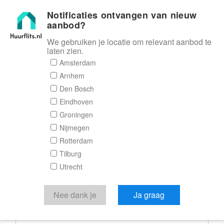
Notificaties ontvangen van nieuw
Huurflits
aanbod?
We gebruiken je locatie om relevant aanbod te
laten zien.
Reactieformulier
Amsterdam
Arnhem
Huurflits
Den Bosch
Eindhoven
Groningen
Nijmegen
Verstuur je bericht
Rotterdam
Tilburg
Door een bericht te sturen kom je in contact met de
Utrecht
aanbieder of makelaar van de woning.
Je reactie
Nee dank je
Ja graag