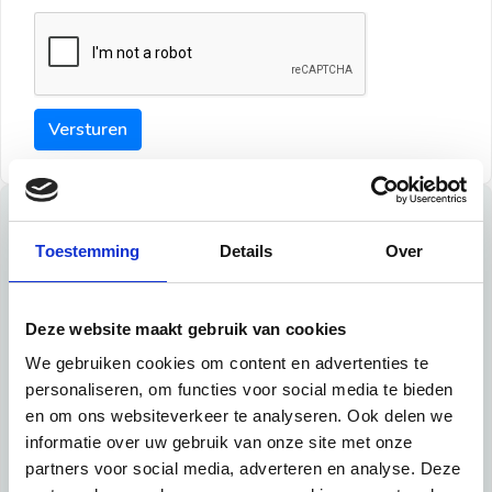
Versturen
Tips
Toestemming
Details
Over
Maak een goede indruk bij de verhuurder met deze tips:
Tip 1:
Deze website maakt gebruik van cookies
We gebruiken cookies om content en advertenties te
Schrijf een duidelijke introductie en geef de volgende
personaliseren, om functies voor social media te bieden
informatie mee:
en om ons websiteverkeer te analyseren. Ook delen we
informatie over uw gebruik van onze site met onze
Ben je student, werkachtig of werkzoekend
partners voor social media, adverteren en analyse. Deze
Wat je in je dagelijks leven doet