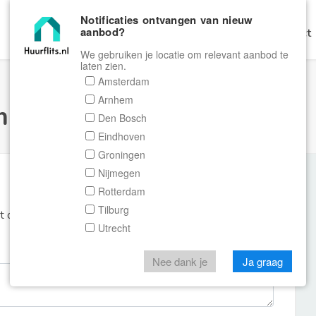
Notificaties ontvangen van nieuw
aanbod?
Home
Zoeken
Gratis Verhuren
Contact
We gebruiken je locatie om relevant aanbod te
laten zien.
Amsterdam
Arnhem
ulier Huurflits
Den Bosch
Eindhoven
Groningen
Nijmegen
Rotterdam
Tilburg
et de aanbieder of makelaar van de woning.
Utrecht
Nee dank je
Ja graag