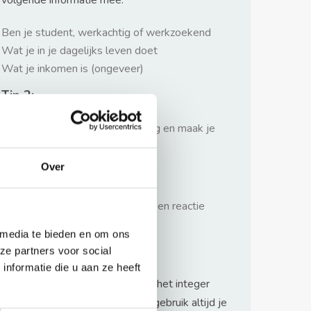
volgende informatie mee:
Ben je student, werkachtig of werkzoekend
Wat je in je dagelijks leven doet
Wat je inkomen is (ongeveer)
Tip 2:
Wees beleefd, niet te langdradig en maak je
verhaal kort
Over
Tip 3:
Wacht niet met reageren. Snel een reactie
sturen geeft je meer kans.
 media te bieden en om ons
Waarschuwing
ze partners voor social
nformatie die u aan ze heeft
Huurflits hecht veel waarde aan het integer
handelen van verhuurders maar gebruik altijd je