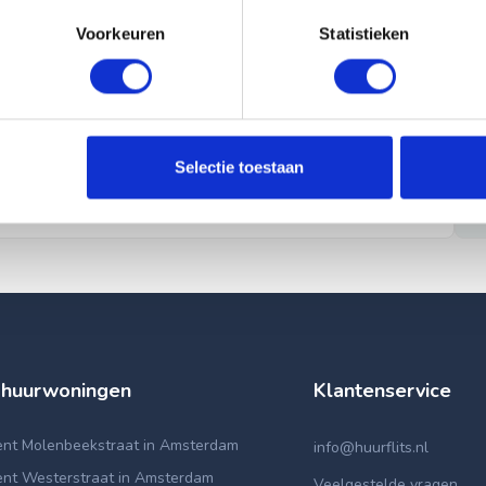
Voorkeuren
Statistieken
Selectie toestaan
 huurwoningen
Klantenservice
nt Molenbeekstraat in Amsterdam
info@huurflits.nl
nt Westerstraat in Amsterdam
Veelgestelde vragen