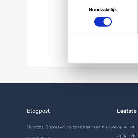
Toestemmingsselectie
Noodzakelijk
Blogpost
Laatste
Apparteme
Huurtips: Succesvol op zoek naar een nieuwe
Apparteme
huurwoning