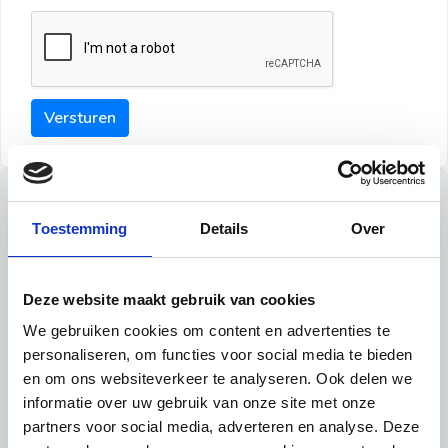
Versturen
Tips
Toestemming
Details
Over
Maak een goede indruk bij de verhuurder met deze tips:
Tip 1:
Deze website maakt gebruik van cookies
We gebruiken cookies om content en advertenties te
Schrijf een duidelijke introductie en geef de volgende
personaliseren, om functies voor social media te bieden
informatie mee:
en om ons websiteverkeer te analyseren. Ook delen we
informatie over uw gebruik van onze site met onze
Ben je student, werkachtig of werkzoekend
partners voor social media, adverteren en analyse. Deze
Wat je in je dagelijks leven doet