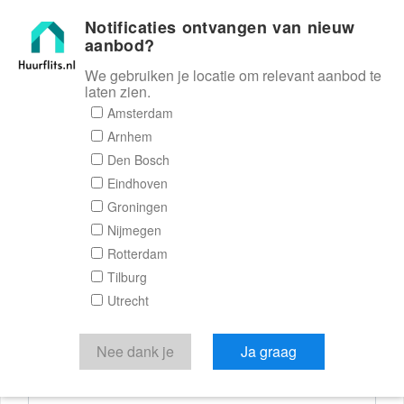
Notificaties ontvangen van nieuw
Huurflits
aanbod?
We gebruiken je locatie om relevant aanbod te
laten zien.
Reactieformulier
Amsterdam
Arnhem
Huurflits
Den Bosch
Eindhoven
Groningen
Nijmegen
Verstuur je bericht
Rotterdam
Tilburg
Door een bericht te sturen kom je in contact met de
Utrecht
aanbieder of makelaar van de woning.
Je reactie
Nee dank je
Ja graag