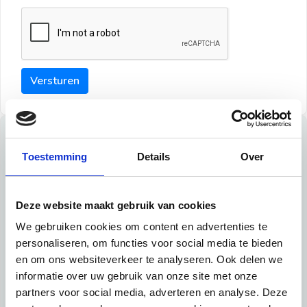
Versturen
Tips
Toestemming
Details
Over
Maak een goede indruk bij de verhuurder met deze tips:
Tip 1:
Deze website maakt gebruik van cookies
We gebruiken cookies om content en advertenties te
Schrijf een duidelijke introductie en geef de volgende
personaliseren, om functies voor social media te bieden
informatie mee:
en om ons websiteverkeer te analyseren. Ook delen we
informatie over uw gebruik van onze site met onze
Ben je student, werkachtig of werkzoekend
partners voor social media, adverteren en analyse. Deze
Wat je in je dagelijks leven doet