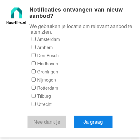
Notificaties ontvangen van nieuw
Huurflits
aanbod?
We gebruiken je locatie om relevant aanbod te
laten zien.
Reactieformulier
Amsterdam
Arnhem
Huurflits
Den Bosch
Eindhoven
Groningen
Nijmegen
Verstuur je bericht
Rotterdam
Tilburg
Door een bericht te sturen kom je in contact met de
Utrecht
aanbieder of makelaar van de woning.
Je reactie
Nee dank je
Ja graag