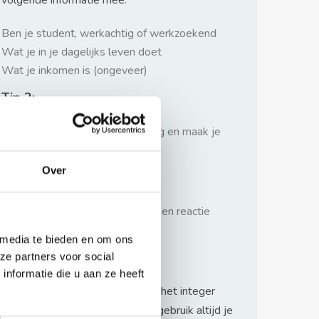
volgende informatie mee:
Ben je student, werkachtig of werkzoekend
Wat je in je dagelijks leven doet
Wat je inkomen is (ongeveer)
Tip 2:
Wees beleefd, niet te langdradig en maak je
verhaal kort
Over
Tip 3:
Wacht niet met reageren. Snel een reactie
sturen geeft je meer kans.
 media te bieden en om ons
Waarschuwing
ze partners voor social
nformatie die u aan ze heeft
Huurflits hecht veel waarde aan het integer
handelen van verhuurders maar gebruik altijd je