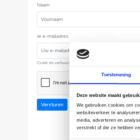
Naam
Je e-mailadres
Zodat de verhuurder contact met u kan opnemen
Toestemming
Deze website maakt gebruik
Versturen
We gebruiken cookies om cont
websiteverkeer te analyseren
media, adverteren en analys
verstrekt of die ze hebben v