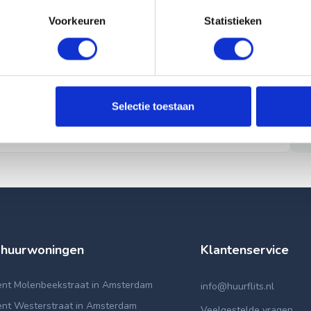
Voorkeuren
Statistieken
Selectie toestaan
 huurwoningen
Klantenservice
nt Molenbeekstraat in Amsterdam
info@huurflits.nl
nt Westerstraat in Amsterdam
Veelgestelde vragen