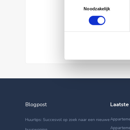
Toestemmingsselectie
Noodzakelijk
Blogpost
Laatste
Apparteme
Huurtips: Succesvol op zoek naar een nieuwe
Apparteme
huurwoning