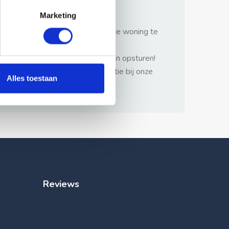
gezonde verstand.
Marketing
1: Nooit vooraf betalen zonder de woning te
hebben gezien.
2: Geen persoonlijke documenten opsturen!
3: Meld bij misbruik de advertentie bij onze
Alles toestaan
klantenservice.
Reviews